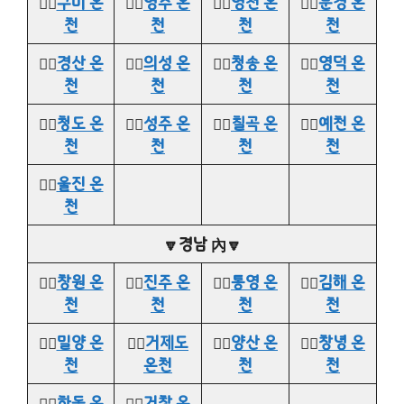
👉🏻
구미 온
👉🏻
영주 온
👉🏻
영천 온
👉🏻
문경 온
천
천
천
천
👉🏻
경산 온
👉🏻
의성 온
👉🏻
청송 온
👉🏻
영덕 온
천
천
천
천
👉🏻
청도 온
👉🏻
성주 온
👉🏻
칠곡 온
👉🏻
예천 온
천
천
천
천
👉🏻
울진 온
천
🔽경남 內🔽
👉🏻
창원 온
👉🏻
진주 온
👉🏻
통영 온
👉🏻
김해 온
천
천
천
천
👉🏻
밀양 온
👉🏻
거제도
👉🏻
양산 온
👉🏻
창녕 온
천
온천
천
천
👉🏻
하동 온
👉🏻
거창 온