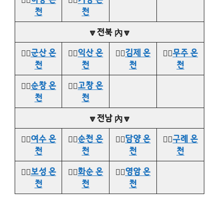
천
천
🔽전북 內🔽
👉🏻
군산 온
👉🏻
익산 온
👉🏻
김제 온
👉🏻
무주 온
천
천
천
천
👉🏻
순창 온
👉🏻
고창 온
천
천
🔽전남 內🔽
👉🏻
여수 온
👉🏻
순천 온
👉🏻
담양 온
👉🏻
구례 온
천
천
천
천
👉🏻
보성 온
👉🏻
화순 온
👉🏻
영암 온
천
천
천