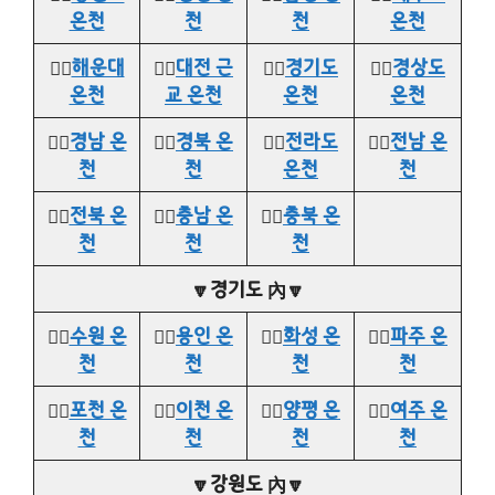
온천
천
천
온천
👉🏻
해운대
👉🏻
대전 근
👉🏻
경기도
👉🏻
경상도
온천
교 온천
온천
온천
👉🏻
경남 온
👉🏻
경북 온
👉🏻
전라도
👉🏻
전남 온
천
천
온천
천
👉🏻
전북 온
👉🏻
충남 온
👉🏻
충북 온
천
천
천
🔽경기도 內🔽
👉🏻
수원 온
👉🏻
용인 온
👉🏻
화성 온
👉🏻
파주 온
천
천
천
천
👉🏻
포천 온
👉🏻
이천 온
👉🏻
양평 온
👉🏻
여주 온
천
천
천
천
🔽강원도 內🔽