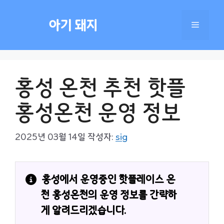
컨
텐
아기 돼지
메
츠
로
건
뉴
너
홍성 온천 추천 핫플
뛰
기
홍성온천 운영 정보
2025년 03월 14일
작성자:
sig
홍성에서 운영중인 핫플레이스 온
천 
홍성온천의 운영 정보를 간략하
게 알려드리겠습니다.