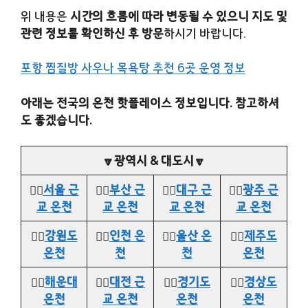
위 내용은
시간의 흐름에 따라 변동될 수 있으니 지도 및
관련 정보를 확인하신 후 방문
하시기 바랍니다.
포항 찜질방 사우나 목욕탕 추천 6곳 운영 정보
아래는 전국의 온천 핫플레이스 정보입니다. 참고하셔
도 좋겠습니다.
🔽광역시 & 대도시🔽
👉🏻
서울 근
👉🏻
부산 근
👉🏻
대구 근
👉🏻
광주 근
교 온천
교 온천
교 온천
교 온천
👉🏻
강원도
👉🏻
인천 온
👉🏻
울산 온
👉🏻
제주도
온천
천
천
온천
👉🏻
해운대
👉🏻
대전 근
👉🏻
경기도
👉🏻
경상도
온천
교 온천
온천
온천