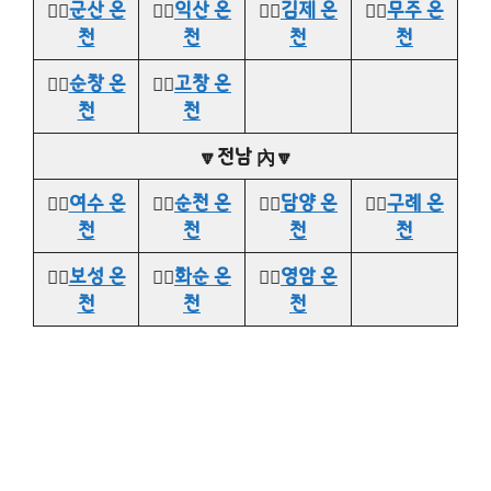
👉🏻
군산 온
👉🏻
익산 온
👉🏻
김제 온
👉🏻
무주 온
천
천
천
천
👉🏻
순창 온
👉🏻
고창 온
천
천
🔽전남 內🔽
👉🏻
여수 온
👉🏻
순천 온
👉🏻
담양 온
👉🏻
구례 온
천
천
천
천
👉🏻
보성 온
👉🏻
화순 온
👉🏻
영암 온
천
천
천