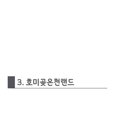
3. 호미곶온천랜드