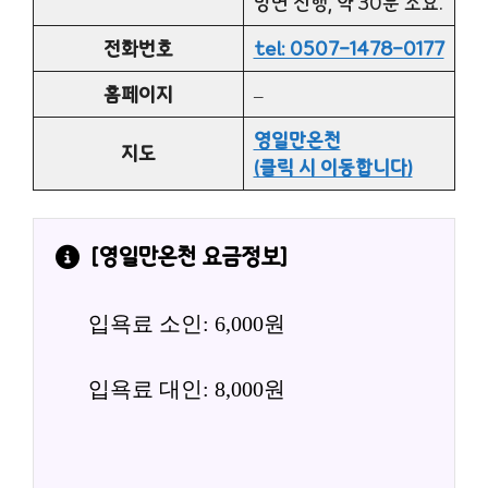
방면 진행, 약 30분 소요.
전화번호
tel: 0507-1478-0177
홈페이지
–
영일만온천
지도
(클릭 시 이동합니다)
[
영일만온천
 요금정보]
입욕료 소인: 6,000원
입욕료 대인: 8,000원