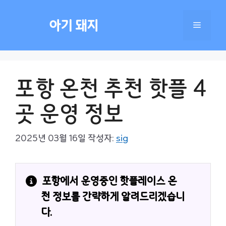
컨
텐
아기 돼지
메
츠
로
건
뉴
너
포항 온천 추천 핫플 4
뛰
기
곳 운영 정보
2025년 03월 16일
작성자:
sig
포항에서 운영중인 핫플레이스 온
천 정보를 간략하게 알려드리겠습니
다.