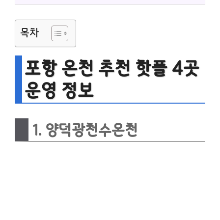
목차
포항 온천 추천 핫플 4곳
운영 정보
1. 양덕광천수온천