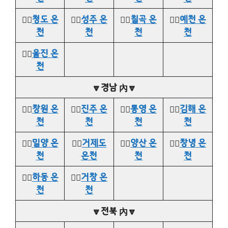
👉🏻
청도 온
👉🏻
성주 온
👉🏻
칠곡 온
👉🏻
예천 온
천
천
천
천
👉🏻
울진 온
천
🔽경남 內🔽
👉🏻
창원 온
👉🏻
진주 온
👉🏻
통영 온
👉🏻
김해 온
천
천
천
천
👉🏻
밀양 온
👉🏻
거제도
👉🏻
양산 온
👉🏻
창녕 온
천
온천
천
천
👉🏻
하동 온
👉🏻
거창 온
천
천
🔽전북 內🔽