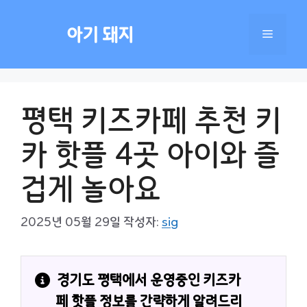
컨
텐
아기 돼지
메
츠
로
건
뉴
너
평택 키즈카페 추천 키
뛰
기
카 핫플 4곳 아이와 즐
겁게 놀아요
2025년 05월 29일
작성자:
sig
경기도 평택에서 운영중인 키즈카
페 핫플 정보를 간략하게 알려드리