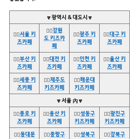
🔽광역시 & 대도시🔽
👉🏻
강원
👉🏻
서울 키
👉🏻
광주 키
👉🏻
대구 키
도 키즈카
즈카페
즈카페
즈카페
페
👉🏻
부산 키
👉🏻
대전 키
👉🏻
인천 키
👉🏻
울산 키
즈카페
즈카페
즈카페
즈카페
👉🏻
세종 키
👉🏻
제주도
👉🏻
해운대
즈카페
키즈카페
키즈카페
🔽서울 內🔽
👉🏻
종로 키
👉🏻
용산 키
👉🏻
성동구
👉🏻
광진구
즈카페
즈카페
키즈카페
키즈카페
👉🏻
동대문
👉🏻
중랑구
👉🏻
성북구
👉🏻
강북구