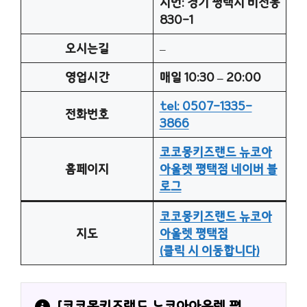
지번: 경기 평택시 비전동
830-1
오시는길
–
영업시간
매일 10:30 – 20:00
tel: 0507-1335-
전화번호
3866
코코몽키즈랜드 뉴코아
홈페이지
아울렛 평택점 네이버 블
로그
코코몽키즈랜드 뉴코아
지도
아울렛 평택점
(클릭 시 이동합니다)
[
코코몽키즈랜드 뉴코아아울렛 평