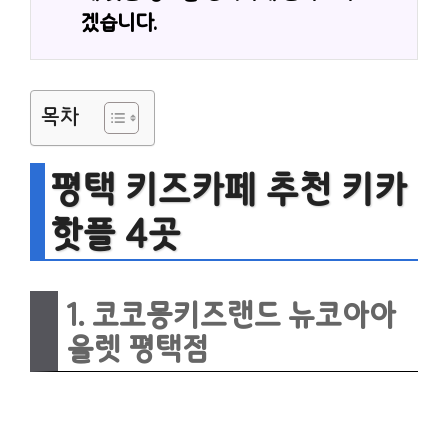
겠습니다.
목차
평택 키즈카페 추천 키카
핫플 4곳
1. 코코몽키즈랜드 뉴코아아
울렛 평택점