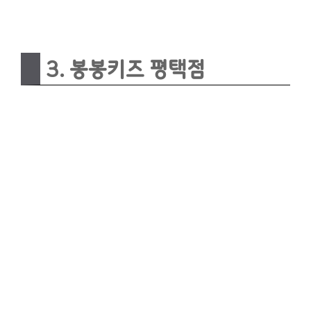
3. 봉봉키즈 평택점