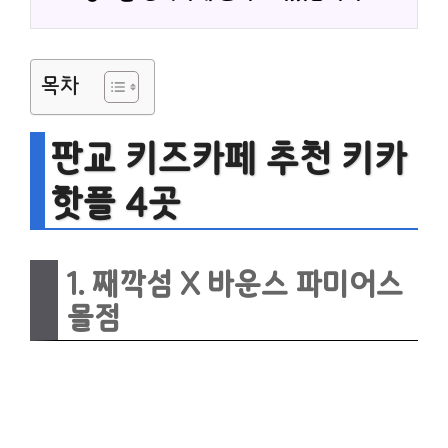
목차
판교 키즈카페 추천 키카
핫플 4곳
1. 째깍섬 X 바운스 파미어스
몰점