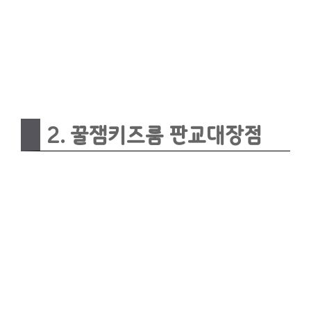
2. 꿀잼키즈룸 판교대장점