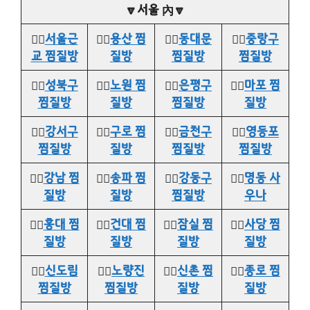
🔽서울 內🔽
👉🏻
서울근
👉🏻
용산 찜
👉🏻
동대문
👉🏻
중랑구
교 찜질방
질방
찜질방
찜질방
👉🏻
성북구
👉🏻
노원 찜
👉🏻
은평구
👉🏻
마포 찜
찜질방
질방
찜질방
질방
👉🏻
강서구
👉🏻
구로 찜
👉🏻
금천구
👉🏻
영등포
찜질방
질방
찜질방
찜질방
👉🏻
강남 찜
👉🏻
송파 찜
👉🏻
강동구
👉🏻
명동 사
질방
질방
찜질방
우나
👉🏻
홍대 찜
👉🏻
건대 찜
👉🏻
잠실 찜
👉🏻
사당 찜
질방
질방
질방
질방
👉🏻
신도림
👉🏻
노량진
👉🏻
신촌 찜
👉🏻
종로 찜
찜질방
찜질방
질방
질방