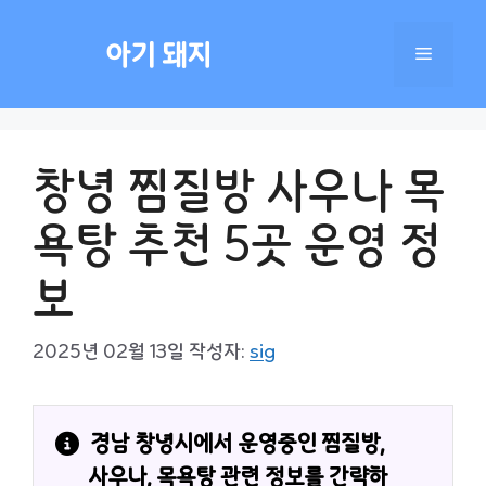
컨
텐
아기 돼지
메
츠
로
건
뉴
너
창녕 찜질방 사우나 목
뛰
기
욕탕 추천 5곳 운영 정
보
2025년 02월 13일
작성자:
sig
경남 창녕시에서 운영중인 찜질방, 
사우나, 목욕탕 관련 정보를 간략하