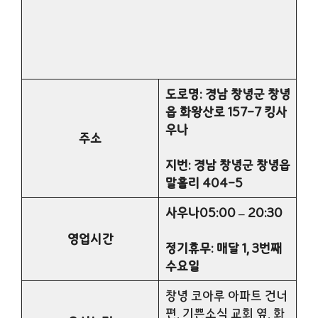
도로명: 경남 창녕군 창녕
읍 화왕산로 157-7 킹사
우나
주소
지번: 경남 창녕군 창녕읍
말흘리 404-5
사우나05:00 – 20:30
영업시간
정기휴무: 매달 1, 3번째
수요일
창녕 코아루 아파트 건너
편, 기쁜소식 교회 옆, 화