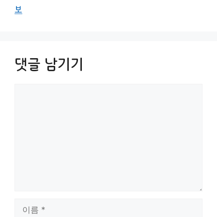
보
댓글 남기기
댓
글
이
름