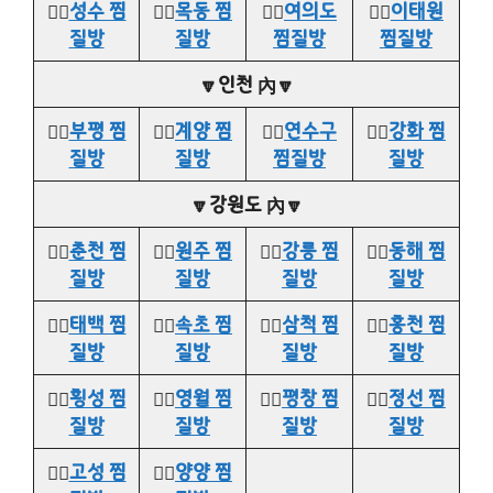
👉🏻
성수 찜
👉🏻
목동 찜
👉🏻
여의도
👉🏻
이태원
질방
질방
찜질방
찜질방
🔽인천 內🔽
👉🏻
부평 찜
👉🏻
계양 찜
👉🏻
연수구
👉🏻
강화 찜
질방
질방
찜질방
질방
🔽강원도 內🔽
👉🏻
춘천 찜
👉🏻
원주 찜
👉🏻
강릉 찜
👉🏻
동해 찜
질방
질방
질방
질방
👉🏻
태백 찜
👉🏻
속초 찜
👉🏻
삼척 찜
👉🏻
홍천 찜
질방
질방
질방
질방
👉🏻
횡성 찜
👉🏻
영월 찜
👉🏻
평창 찜
👉🏻
정선 찜
질방
질방
질방
질방
👉🏻
고성 찜
👉🏻
양양 찜