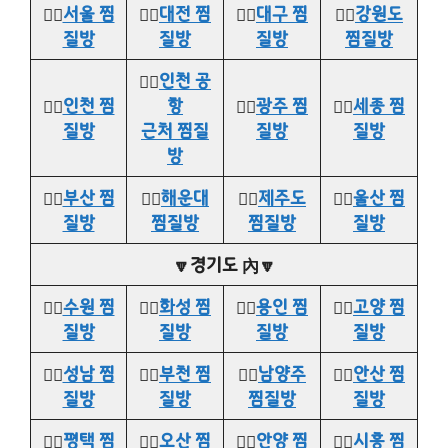
👉🏻
서울 찜
👉🏻
대전 찜
👉🏻
대구 찜
👉🏻
강원도
질방
질방
질방
찜질방
👉🏻
인천 공
👉🏻
인천 찜
항
👉🏻
광주 찜
👉🏻
세종 찜
질방
근처 찜질
질방
질방
방
👉🏻
부산 찜
👉🏻
해운대
👉🏻
제주도
👉🏻
울산 찜
질방
찜질방
찜질방
질방
🔽경기도 內🔽
👉🏻
수원 찜
👉🏻
화성 찜
👉🏻
용인 찜
👉🏻
고양 찜
질방
질방
질방
질방
👉🏻
성남 찜
👉🏻
부천 찜
👉🏻
남양주
👉🏻
안산 찜
질방
질방
찜질방
질방
👉🏻
평택 찜
👉🏻
오산 찜
👉🏻
안양 찜
👉🏻
시흥 찜