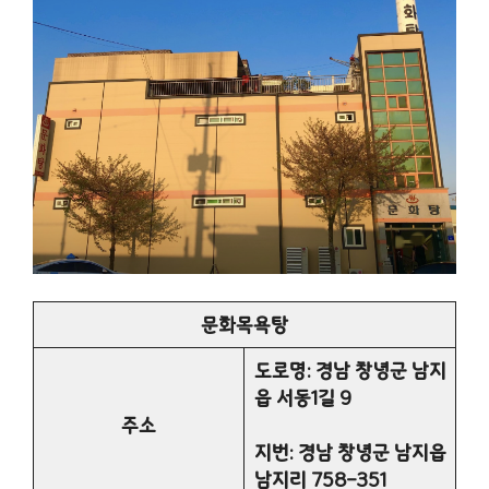
문화목욕탕
도로명: 경남 창녕군 남지
읍 서동1길 9
주소
지번: 경남 창녕군 남지읍
남지리 758-351