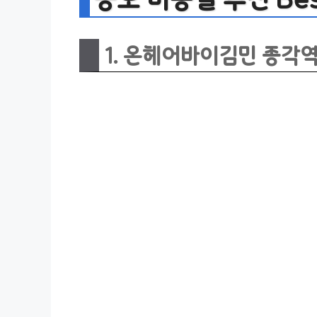
1. 온헤어바이김민 종각