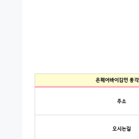
온헤어바이김민 종
주소
오시는길