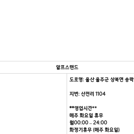
알프스랜드
도로명: 울산 울주군 상북면 송락
지번: 산전리 1104
**영업시간
**
매주 화요일 휴무
월00:00 – 24:00
화정기휴무 (매주 화요일)