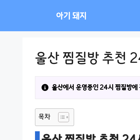
컨
텐
아기 돼지
츠
로
건
너
뛰
울산 찜질방 추천 2
기
울산에서 운영중인 24시 찜질방에
목차
울산 찜질방 추천 24