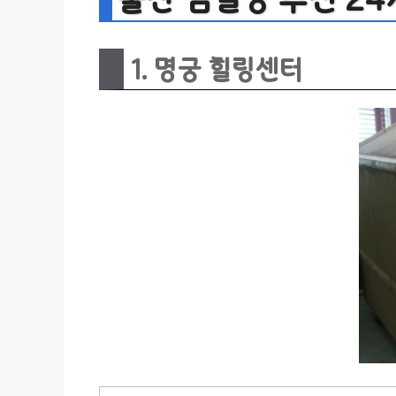
1. 명궁 힐링센터