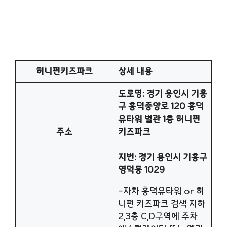
허니펀키즈파크
상세 내용
도로명: 경기 용인시 기흥
구 흥덕중앙로 120 흥덕
유타워 별관 1층 허니펀
주소
키즈파크
지번: 경기 용인시 기흥구
영덕동 1029
-자차 흥덕유타워 or 허
니펀 키즈파크 검색 지하
2,3층 C,D구역에 주차