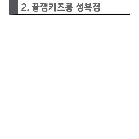
2. 꿀잼키즈룸 성복점