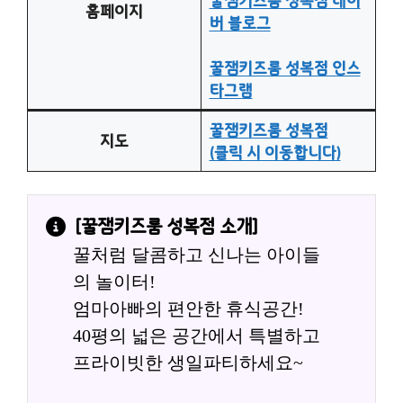
꿀잼키즈룸 성복점 네이
홈페이지
버 블로그
꿀잼키즈룸 성복점 인스
타그램
꿀잼키즈룸 성복점
지도
(클릭 시 이동합니다)
[
꿀잼키즈룸 성복점
 소개]
꿀처럼 달콤하고 신나는 아이들
의 놀이터!
엄마아빠의 편안한 휴식공간!
40평의 넓은 공간에서 특별하고 
프라이빗한 생일파티하세요~