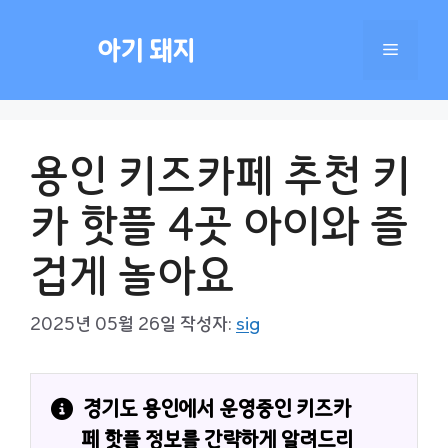
컨
텐
아기 돼지
메
츠
로
건
뉴
너
용인 키즈카페 추천 키
뛰
기
카 핫플 4곳 아이와 즐
겁게 놀아요
2025년 05월 26일
작성자:
sig
경기도 용인에서 운영중인 키즈카
페 핫플 정보를 간략하게 알려드리