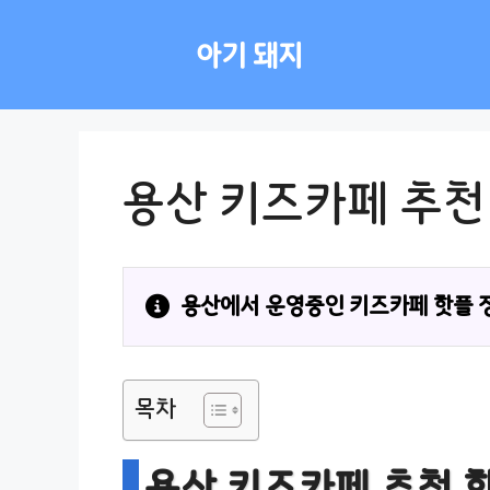
컨
텐
아기 돼지
츠
로
건
너
뛰
용산 키즈카페 추천 
기
용산에서 운영중인 키즈카페 핫플 
목차
용산 키즈카페 추천 핫