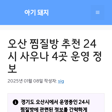
컨
텐
아기 돼지
메
츠
로
건
뉴
너
오산 찜질방 추천 24
뛰
기
시 사우나 4곳 운영 정
보
2025년 01월 08일
작성자:
sig
경기도 오산시에서 운영중인 24시 
찜질방에 관련된 정보를 간략하게 