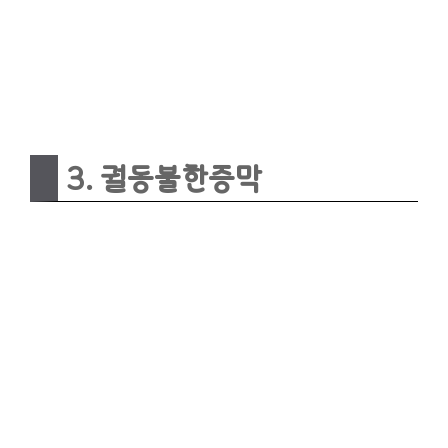
3. 궐동불한증막