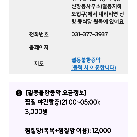
신장동사무소(궐동지하
도입구)에서 내리시면 난
향 중식당 뒷쪽에 있어요
전화번호
031-377-3937
홈페이지
–
궐동불한증막
지도
(클릭 시 이동합니다)
[
궐동불한증막
 요금정보]
찜질 야간할증(21:00~05:00): 
3,000원
찜질방(목욕+찜질방 이용): 12,000