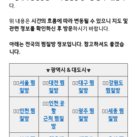
다.
위 내용은
시간의 흐름에 따라 변동될 수 있으니 지도 및
관련 정보를 확인하신 후 방문
하시기 바랍니다.
아래는 전국의 찜질방 정보입니다. 참고하셔도 좋겠습
니다.
🔽광역시 & 대도시🔽
👉🏻
서울 찜
👉🏻
대전 찜
👉🏻
대구 찜
👉🏻
강원도
질방
질방
질방
찜질방
👉🏻
인천 공
👉🏻
인천 찜
항
👉🏻
광주 찜
👉🏻
세종 찜
질방
근처 찜질
질방
질방
방