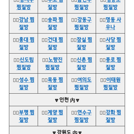
찜질방
질방
찜질방
찜질방
👉🏻
강남 찜
👉🏻
송파 찜
👉🏻
강동구
👉🏻
명동 사
질방
질방
찜질방
우나
👉🏻
홍대 찜
👉🏻
건대 찜
👉🏻
잠실 찜
👉🏻
사당 찜
질방
질방
질방
질방
👉🏻
신도림
👉🏻
노량진
👉🏻
신촌 찜
👉🏻
종로 찜
찜질방
찜질방
질방
질방
👉🏻
성수 찜
👉🏻
목동 찜
👉🏻
여의도
👉🏻
이태원
질방
질방
찜질방
찜질방
🔽인천 內🔽
👉🏻
부평 찜
👉🏻
계양 찜
👉🏻
연수구
👉🏻
강화 찜
질방
질방
찜질방
질방
🔽강원도 內🔽