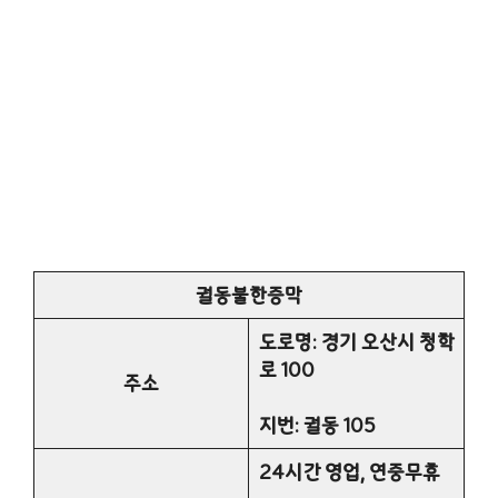
궐동불한증막
도로명:
경기 오산시 청학
로 100
주소
지번: 궐동 105
24시간 영업, 연중무휴