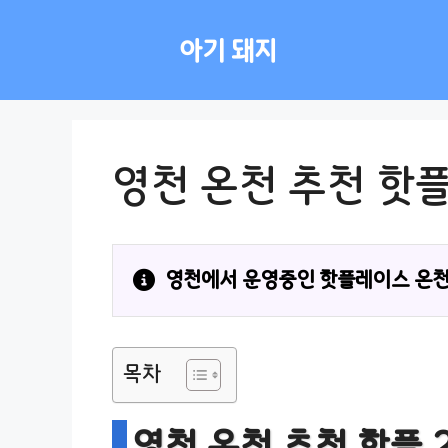
컨
텐
아기 돼지
츠
로
건
너
뛰
영천 온천 추천 핫플
기
영천에서 운영중인 핫플레이스 온천
목차
영천 온천 추천 핫플 