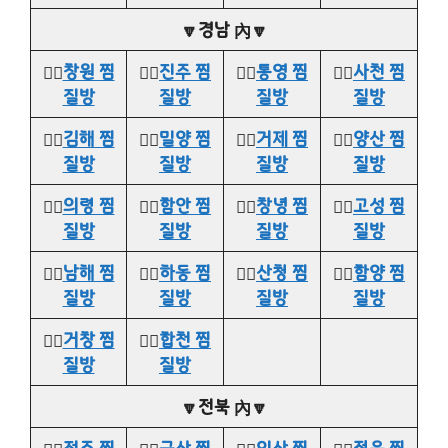
🔽경남 內🔽
👉🏻
창원 찜
👉🏻
진주 찜
👉🏻
통영 찜
👉🏻
사천 찜
질방
질방
질방
질방
👉🏻
김해 찜
👉🏻
밀양 찜
👉🏻
거제 찜
👉🏻
양산 찜
질방
질방
질방
질방
👉🏻
의령 찜
👉🏻
함안 찜
👉🏻
창녕 찜
👉🏻
고성 찜
질방
질방
질방
질방
👉🏻
남해 찜
👉🏻
하동 찜
👉🏻
산청 찜
👉🏻
함양 찜
질방
질방
질방
질방
👉🏻
거창 찜
👉🏻
합천 찜
질방
질방
🔽전북 內🔽