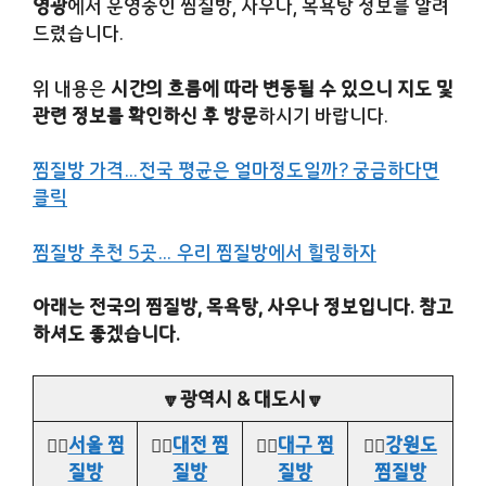
영광
에서 운영중인 찜질방, 사우나, 목욕탕 정보를 알려
드렸습니다.
위 내용은
시간의 흐름에 따라 변동될 수 있으니 지도 및
관련 정보를 확인하신 후 방문
하시기 바랍니다.
찜질방 가격…전국 평균은 얼마정도일까? 궁금하다면
클릭
찜질방 추천 5곳… 우리 찜질방에서 힐링하자
아래는 전국의 찜질방, 목욕탕, 사우나 정보입니다. 참고
하셔도 좋겠습니다.
🔽광역시 & 대도시🔽
👉🏻
서울 찜
👉🏻
대전 찜
👉🏻
대구 찜
👉🏻
강원도
질방
질방
질방
찜질방