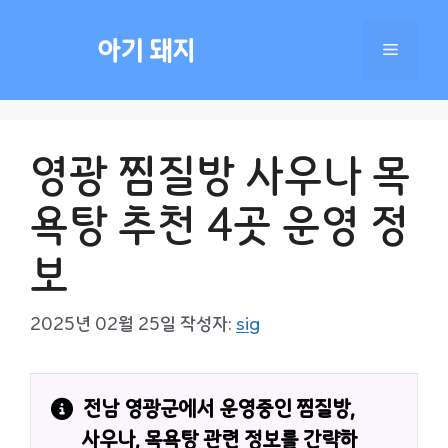
컨
텐
아기 돼지
메
츠
로
건
뉴
너
영광 찜질방 사우나 목
뛰
기
욕탕 추천 4곳 운영 정
보
2025년 02월 25일
작성자:
sig
전남 영광군에서 운영중인 찜질방, 
사우나, 목욕탕 관련 정보를 간략하