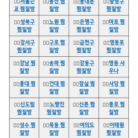
👉🏻
서울근
👉🏻
용산 찜
👉🏻
동대문
👉🏻
중랑구
교 찜질방
질방
찜질방
찜질방
👉🏻
성북구
👉🏻
노원 찜
👉🏻
은평구
👉🏻
마포 찜
찜질방
질방
찜질방
질방
👉🏻
강서구
👉🏻
구로 찜
👉🏻
금천구
👉🏻
영등포
찜질방
질방
찜질방
찜질방
👉🏻
강남 찜
👉🏻
송파 찜
👉🏻
강동구
👉🏻
명동 사
질방
질방
찜질방
우나
👉🏻
홍대 찜
👉🏻
건대 찜
👉🏻
잠실 찜
👉🏻
사당 찜
질방
질방
질방
질방
👉🏻
신도림
👉🏻
노량진
👉🏻
신촌 찜
👉🏻
종로 찜
찜질방
찜질방
질방
질방
👉🏻
성수 찜
👉🏻
목동 찜
👉🏻
여의도
👉🏻
이태원
질방
질방
찜질방
찜질방