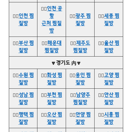
👉🏻
인천 공
👉🏻
인천 찜
항
👉🏻
광주 찜
👉🏻
세종 찜
질방
근처 찜질
질방
질방
방
👉🏻
부산 찜
👉🏻
해운대
👉🏻
제주도
👉🏻
울산 찜
질방
찜질방
찜질방
질방
🔽경기도 內🔽
👉🏻
수원 찜
👉🏻
화성 찜
👉🏻
용인 찜
👉🏻
고양 찜
질방
질방
질방
질방
👉🏻
성남 찜
👉🏻
부천 찜
👉🏻
남양주
👉🏻
안산 찜
질방
질방
찜질방
질방
👉🏻
평택 찜
👉🏻
오산 찜
👉🏻
안양 찜
👉🏻
시흥 찜
질방
질방
질방
질방