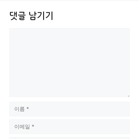
댓글 남기기
댓
글
이
름
이
메
일