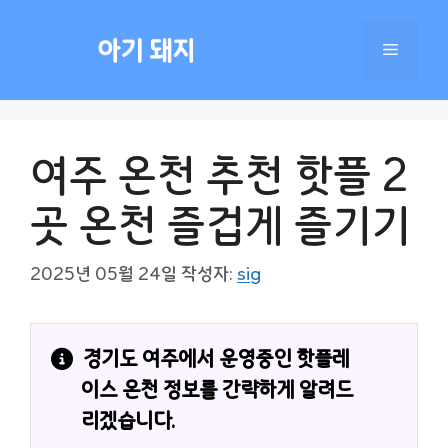
컨
텐
아기 돼지
메
츠
로
건
뉴
너
여주 온천 추천 핫플 2
뛰
기
곳 온천 즐겁게 즐기기
2025년 05월 24일
작성자:
sig
경기도 여주에서 운영중인 핫플레
이스 온천 정보를 간략하게 알려드
리겠습니다.