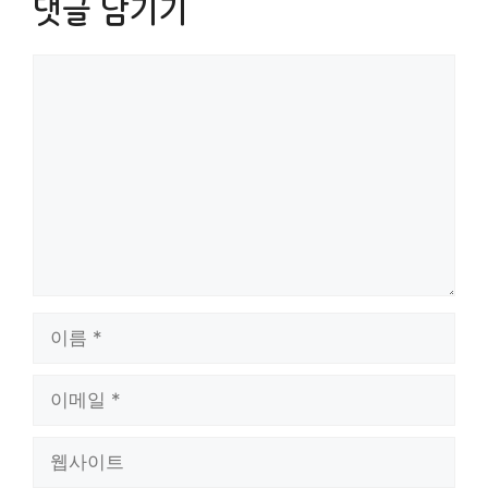
댓글 남기기
댓
글
이
름
이
메
일
웹
사