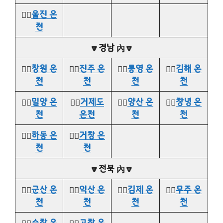
👉🏻
울진 온
천
🔽경남 內🔽
👉🏻
창원 온
👉🏻
진주 온
👉🏻
통영 온
👉🏻
김해 온
천
천
천
천
👉🏻
밀양 온
👉🏻
거제도
👉🏻
양산 온
👉🏻
창녕 온
천
온천
천
천
👉🏻
하동 온
👉🏻
거창 온
천
천
🔽전북 內🔽
👉🏻
군산 온
👉🏻
익산 온
👉🏻
김제 온
👉🏻
무주 온
천
천
천
천
👉🏻
순창 온
👉🏻
고창 온