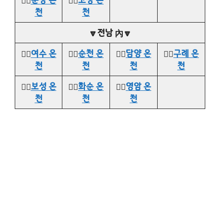
천
천
🔽전남 內🔽
👉🏻
여수 온
👉🏻
순천 온
👉🏻
담양 온
👉🏻
구례 온
천
천
천
천
👉🏻
보성 온
👉🏻
화순 온
👉🏻
영암 온
천
천
천