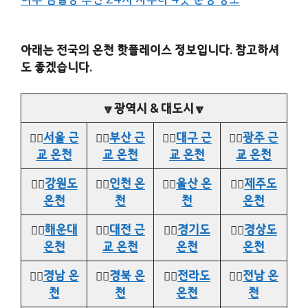
아래는 전국의 온천 핫플레이스 정보입니다. 참고하셔
도 좋겠습니다.
🔽광역시 & 대도시🔽
👉🏻
서울 근
👉🏻
부산 근
👉🏻
대구 근
👉🏻
광주 근
교 온천
교 온천
교 온천
교 온천
👉🏻
강원도
👉🏻
인천 온
👉🏻
울산 온
👉🏻
제주도
온천
천
천
온천
👉🏻
해운대
👉🏻
대전 근
👉🏻
경기도
👉🏻
경상도
온천
교 온천
온천
온천
👉🏻
경남 온
👉🏻
경북 온
👉🏻
전라도
👉🏻
전남 온
천
천
온천
천