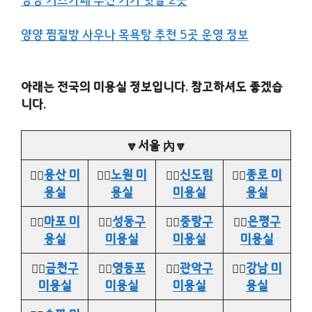
양양 찜질방 사우나 목욕탕 추천 5곳 운영 정보
아래는 전국의 미용실 정보입니다. 참고하셔도 좋겠습
니다.
🔽서울 內🔽
👉🏻
용산 미
👉🏻
노원 미
👉🏻
신도림
👉🏻
종로 미
용실
용실
미용실
용실
👉🏻
마포 미
👉🏻
성동구
👉🏻
중랑구
👉🏻
은평구
용실
미용실
미용실
미용실
👉🏻
금천구
👉🏻
영등포
👉🏻
관악구
👉🏻
강남 미
미용실
미용실
미용실
용실