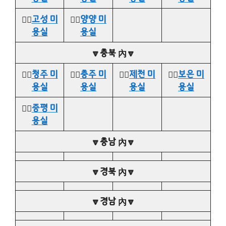
👉🏻
고성 미
👉🏻
양양 미
용실
용실
🔽충북 內🔽
👉🏻
청주 미
👉🏻
충주 미
👉🏻
제천 미
👉🏻
보은 미
용실
용실
용실
용실
👉🏻
증평 미
용실
🔽충남 內🔽
🔽경북 內🔽
🔽경남 內🔽