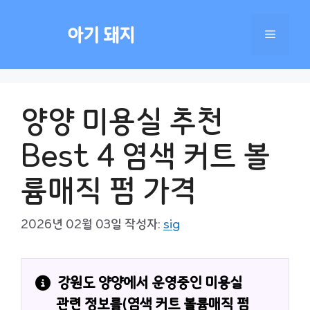
컨
텐
아기 돼지
메
츠
로
건
뉴
너
양양 미용실 추천
뛰
기
Best 4 염색 커트 볼
륨매직 펌 가격
2026년 02월 03일
작성자:
sig
강원도 양양에서 운영중인 미용실 
관련 정보를(염색 커트 볼륨매직 펌 