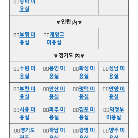
👉🏻
송파 미
용실
🔽인천 內🔽
👉🏻
부평 미
👉🏻
계양구
용실
미용실
🔽경기도 內🔽
👉🏻
수원 미
👉🏻
용인 미
👉🏻
화성 미
👉🏻
성남 미
용실
용실
용실
용실
👉🏻
부천 미
👉🏻
안산 미
👉🏻
평택 미
👉🏻
안양 미
용실
용실
용실
용실
👉🏻
시흥 미
👉🏻
파주 미
👉🏻
김포 미
👉🏻
의정부
용실
용실
용실
미용실
👉🏻
경기도
👉🏻
하남 미
👉🏻
광명 미
👉🏻
양주 미
광주
용실
용실
용실