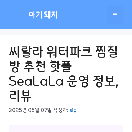
컨
텐
아기 돼지
메
츠
로
건
뉴
너
씨랄라 워터파크 찜질
뛰
기
방 추천 핫플
SeaLaLa 운영 정보,
리뷰
2025년 05월 07일
작성자:
sig