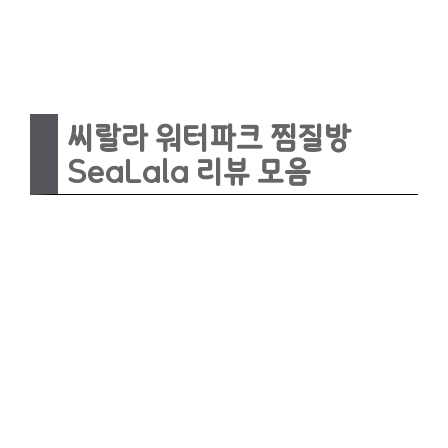
씨랄라 워터파크 찜질방
SeaLala 리뷰 모음