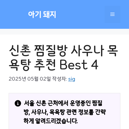
컨
텐
아기 돼지
메
츠
로
건
뉴
너
신촌 찜질방 사우나 목
뛰
기
욕탕 추천 Best 4
2025년 05월 02일
작성자:
sig
서울 신촌 근처에서 운영중인 찜질
방, 사우나, 목욕탕 관련 정보를 간략
하게 알려드리겠습니다.