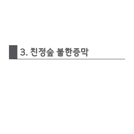
3. 친정숲 불한증막