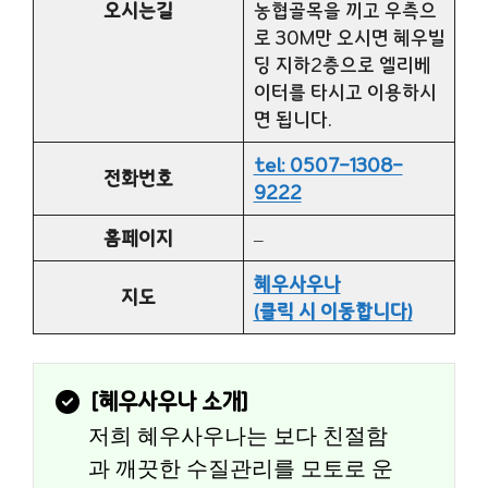
오시는길
농협골목을 끼고 우측으
로 30M만 오시면 혜우빌
딩 지하2층으로 엘리베
이터를 타시고 이용하시
면 됩니다.
tel: 0507-1308-
전화번호
9222
홈페이지
–
혜우사우나
지도
(클릭 시 이동합니다)
[
혜우사우나
 소개]
저희 혜우사우나는 보다 친절함
과 깨끗한 수질관리를 모토로 운