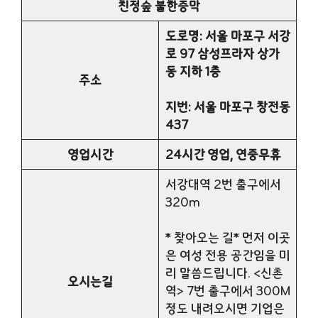
친정숲 불한증막
도로명: 서울 마포구 서강
로 97 삼성프라자 상가
동 지하 1층
주소
지번: 서울 마포구 창전동
437
영업시간
24시간 영업, 연중무휴
서강대역 2번 출구에서
320m
* 찾아오는 길* 먼저 이곳
은 여성 전용 공간임을 미
리 말씀드립니다. <신촌
오시는길
역> 7번 출구에서 300M
정도 내려오시면 기업은