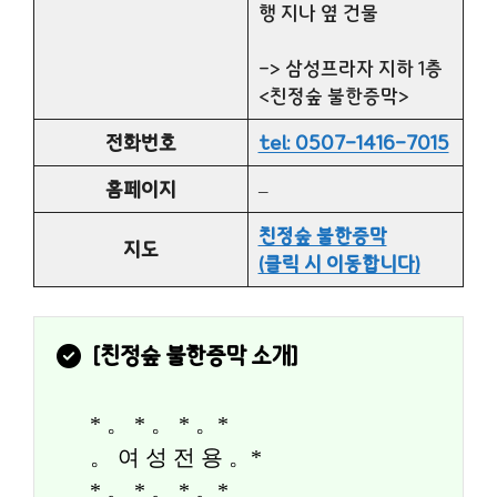
행 지나 옆 건물
-> 삼성프라자 지하 1층
<친정숲 불한증막>
전화번호
tel: 0507-1416-7015
홈페이지
–
친정숲 불한증막
지도
(클릭 시 이동합니다)
[
친정숲 불한증막
 소개]
* 。 * 。 * 。*
。 여 성 전 용 。*
* 。 * 。 * 。*