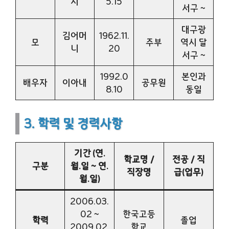
지
5.15
서구 ~
대구광
김어머
1962.11.
모
주부
역시 달
니
20
서구 ~
1992.0
본인과
배우자
이아내
공무원
8.10
동일
3. 학력 및 경력사항
기간 (연.
학교명 /
전공 / 직
구분
월.일 ~ 연.
직장명
급(업무)
월.일)
2006.03.
02 ~
한국고등
학력
졸업
2009.02.
학교