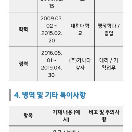
15
2009.03.
02 ~
대한대학
행정학과 /
학력
2015.02.
교
졸업
20
2016.05.
01 ~
(주)가나다
대리 / 기
경력
2019.04.
상사
획업무
30
4. 병역 및 기타 특이사항
기재 내용 (예
비고 및 주의사
항목
시)
항