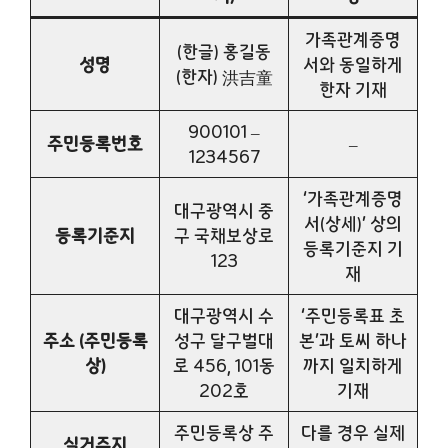
가족관계증명
(한글) 홍길동
성명
서와 동일하게
(한자) 洪吉童
한자 기재
900101 –
주민등록번호
–
1234567
‘가족관계증명
대구광역시 중
서(상세)’ 상의
등록기준지
구 국채보상로
등록기준지 기
123
재
대구광역시 수
‘주민등록표 초
주소 (주민등록
성구 달구벌대
본’과 토씨 하나
상)
로 456, 101동
까지 일치하게
202호
기재
주민등록상 주
다를 경우 실제
실거주지