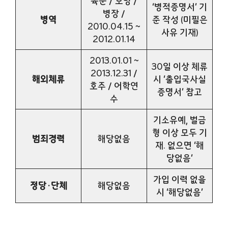
육군 / 보병 /
‘병적증명서’ 기
병장 /
병역
준 작성 (미필은
2010.04.15 ~
사유 기재)
2012.01.14
2013.01.01 ~
30일 이상 체류
2013.12.31 /
해외체류
시 ‘출입국사실
호주 / 어학연
증명서’ 참고
수
기소유예, 벌금
형 이상 모두 기
범죄경력
해당없음
재. 없으면 ‘해
당없음’
가입 이력 없을
정당·단체
해당없음
시 ‘해당없음’