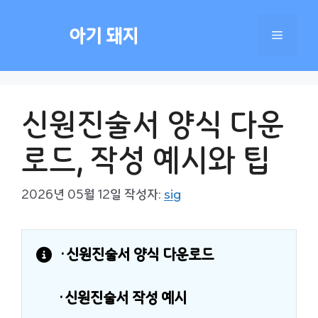
컨
텐
아기 돼지
메
츠
로
건
뉴
너
신원진술서 양식 다운
뛰
기
로드, 작성 예시와 팁
2026년 05월 12일
작성자:
sig
·신원진술서 양식 다운로드
·신원진술서 작성 예시