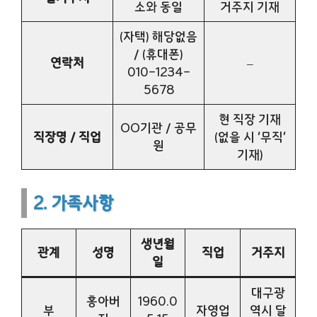
소와 동일
거주지 기재
(자택) 해당없음
/ (휴대폰)
연락처
–
010-1234-
5678
현 직장 기재
OO기관 / 공무
직장명 / 직업
(없을 시 ‘무직’
원
기재)
2. 가족사항
생년월
관계
성명
직업
거주지
일
대구광
홍아버
1960.0
부
자영업
역시 달