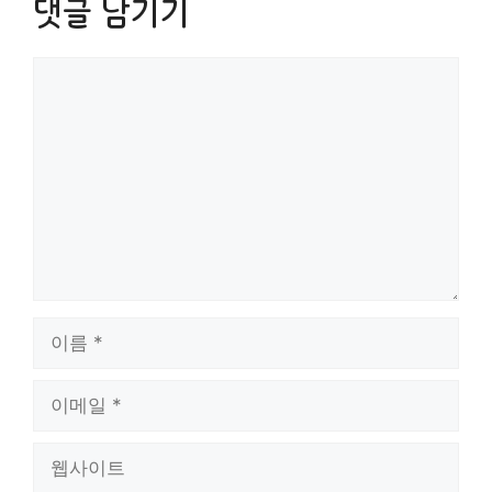
댓글 남기기
댓
글
이
름
이
메
일
웹
사