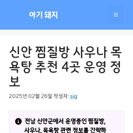
컨
텐
아기 돼지
메
츠
로
건
뉴
너
신안 찜질방 사우나 목
뛰
기
욕탕 추천 4곳 운영 정
보
2025년 02월 26일
작성자:
sig
전남 신안군에서 운영중인 찜질방, 
사우나, 목욕탕 관련 정보를 간략하