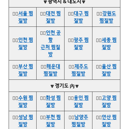
🔽광역시 & 대도시🔽
👉🏻
서울 찜
👉🏻
대전 찜
👉🏻
대구 찜
👉🏻
강원도
질방
질방
질방
찜질방
👉🏻
인천 공
👉🏻
인천 찜
항
👉🏻
광주 찜
👉🏻
세종 찜
질방
근처 찜질
질방
질방
방
👉🏻
부산 찜
👉🏻
해운대
👉🏻
제주도
👉🏻
울산 찜
질방
찜질방
찜질방
질방
🔽경기도 內🔽
👉🏻
수원 찜
👉🏻
화성 찜
👉🏻
용인 찜
👉🏻
고양 찜
질방
질방
질방
질방
👉🏻
성남 찜
👉🏻
부천 찜
👉🏻
남양주
👉🏻
안산 찜
질방
질방
찜질방
질방