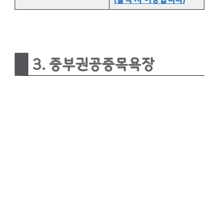
3. 중부권공중목욕장