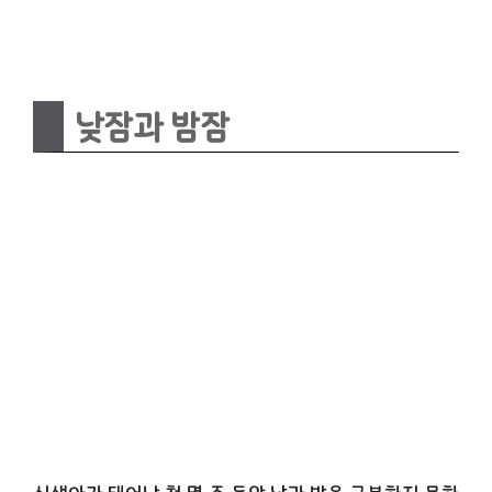
낮잠과 밤잠