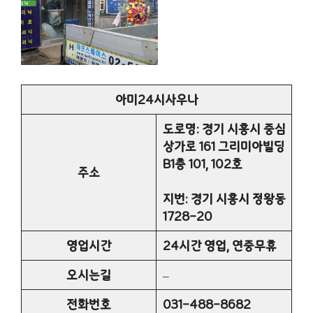
아미24시사우나
도로명: 경기 시흥시 중심
상가로 161 그리미아빌딩
B1층 101, 102호
주소
지번: 경기 시흥시 정왕동
1728-20
영업시간
24시간 영업, 연중무휴
오시는길
–
전화번호
031-488-8682