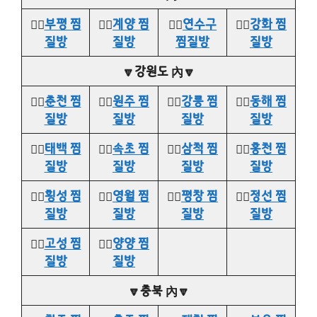
👉🏻
부평 찜
👉🏻
계양 찜
👉🏻
연수구
👉🏻
강화 찜
질방
질방
찜질방
질방
🔽강원도 內🔽
👉🏻
춘천 찜
👉🏻
원주 찜
👉🏻
강릉 찜
👉🏻
동해 찜
질방
질방
질방
질방
👉🏻
태백 찜
👉🏻
속초 찜
👉🏻
삼척 찜
👉🏻
홍천 찜
질방
질방
질방
질방
👉🏻
횡성 찜
👉🏻
영월 찜
👉🏻
평창 찜
👉🏻
정선 찜
질방
질방
질방
질방
👉🏻
고성 찜
👉🏻
양양 찜
질방
질방
🔽충북 內🔽