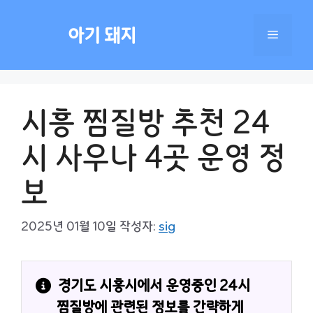
컨
텐
아기 돼지
메
츠
로
건
뉴
너
시흥 찜질방 추천 24
뛰
기
시 사우나 4곳 운영 정
보
2025년 01월 10일
작성자:
sig
경기도 시흥시에서 운영중인 24시 
찜질방에 관련된 정보를 간략하게 