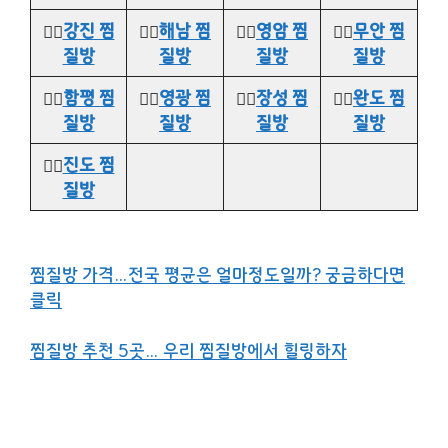
👉🏻
강진 찜
👉🏻
해남 찜
👉🏻
영암 찜
👉🏻
무안 찜
질방
질방
질방
질방
👉🏻
함평 찜
👉🏻
영광 찜
👉🏻
장성 찜
👉🏻
완도 찜
질방
질방
질방
질방
👉🏻
진도 찜
질방
찜질방 가격…전국 평균은 얼마정도일까? 궁금하다면
클릭
찜질방 추천 5곳… 우리 찜질방에서 힐링하자