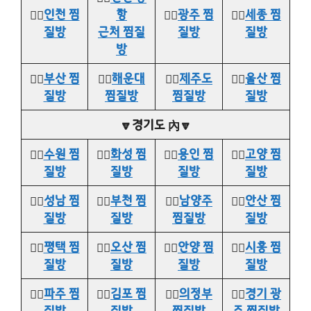
👉🏻
인천 찜
항
👉🏻
광주 찜
👉🏻
세종 찜
질방
근처 찜질
질방
질방
방
👉🏻
부산 찜
👉🏻
해운대
👉🏻
제주도
👉🏻
울산 찜
질방
찜질방
찜질방
질방
🔽경기도 內🔽
👉🏻
수원 찜
👉🏻
화성 찜
👉🏻
용인 찜
👉🏻
고양 찜
질방
질방
질방
질방
👉🏻
성남 찜
👉🏻
부천 찜
👉🏻
남양주
👉🏻
안산 찜
질방
질방
찜질방
질방
👉🏻
평택 찜
👉🏻
오산 찜
👉🏻
안양 찜
👉🏻
시흥 찜
질방
질방
질방
질방
👉🏻
파주 찜
👉🏻
김포 찜
👉🏻
의정부
👉🏻
경기 광
질방
질방
찜질방
주 찜질방