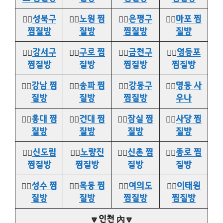
👉🏻
성북구
👉🏻
노원 찜
👉🏻
은평구
👉🏻
마포 찜
찜질방
질방
찜질방
질방
👉🏻
강서구
👉🏻
구로 찜
👉🏻
금천구
👉🏻
영등포
찜질방
질방
찜질방
찜질방
👉🏻
강남 찜
👉🏻
송파 찜
👉🏻
강동구
👉🏻
명동 사
질방
질방
찜질방
우나
👉🏻
홍대 찜
👉🏻
건대 찜
👉🏻
잠실 찜
👉🏻
사당 찜
질방
질방
질방
질방
👉🏻
신도림
👉🏻
노량진
👉🏻
신촌 찜
👉🏻
종로 찜
찜질방
찜질방
질방
질방
👉🏻
성수 찜
👉🏻
목동 찜
👉🏻
여의도
👉🏻
이태원
질방
질방
찜질방
찜질방
🔽인천 內🔽