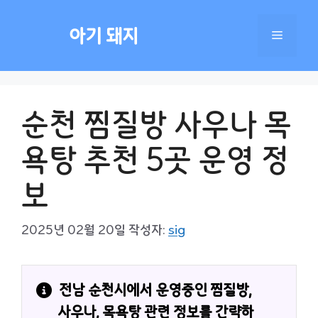
컨
텐
아기 돼지
메
츠
로
건
뉴
너
순천 찜질방 사우나 목
뛰
기
욕탕 추천 5곳 운영 정
보
2025년 02월 20일
작성자:
sig
전남 순천시에서 운영중인 찜질방, 
사우나, 목욕탕 관련 정보를 간략하