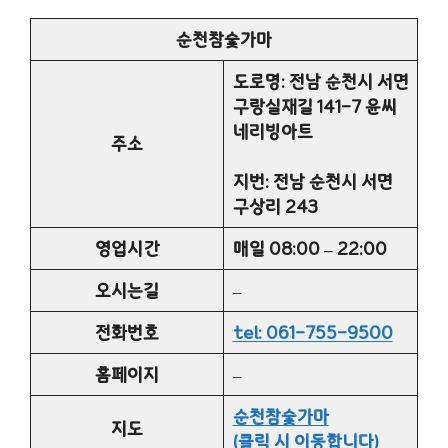
순천참숯가마
도로명: 전남 순천시 서면
구랑실재길 141-7 윤씨
네리빙아트
주소
지번: 전남 순천시 서면
구상리 243
영업시간
매일 08:00 – 22:00
오시는길
–
전화번호
tel: 061-755-9500
홈페이지
–
순천참숯가마
지도
(클릭 시 이동합니다)