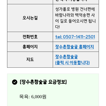
성가롤로 병원 건너편에
바람나라와 백억송편 사
오시는길
이 길로 들어오시면 됩니
다!
전화번호
tel: 0507-1411-2501
홈페이지
장수촌참숯굴 홈페이지
장수촌참숯굴
지도
(클릭 시 이동합니다)
[
장수촌참숯굴
 요금정보]
목욕: 6,000원