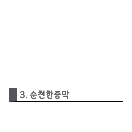
3. 순천한증막