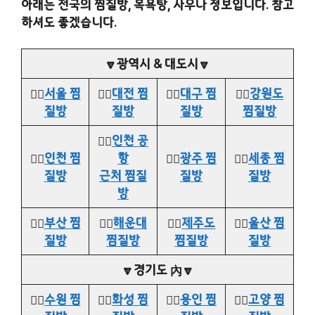
아래는 전국의 찜질방, 목욕탕, 사우나 정보입니다. 참고
하셔도 좋겠습니다.
🔽광역시 & 대도시🔽
👉🏻
서울 찜
👉🏻
대전 찜
👉🏻
대구 찜
👉🏻
강원도
질방
질방
질방
찜질방
👉🏻
인천 공
👉🏻
인천 찜
항
👉🏻
광주 찜
👉🏻
세종 찜
질방
근처 찜질
질방
질방
방
👉🏻
부산 찜
👉🏻
해운대
👉🏻
제주도
👉🏻
울산 찜
질방
찜질방
찜질방
질방
🔽경기도 內🔽
👉🏻
수원 찜
👉🏻
화성 찜
👉🏻
용인 찜
👉🏻
고양 찜