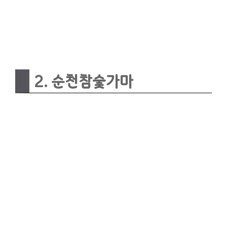
2. 순천참숯가마