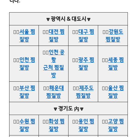
니다.
🔽광역시 & 대도시🔽
👉🏻
서울 찜
👉🏻
대전 찜
👉🏻
대구 찜
👉🏻
강원도
질방
질방
질방
찜질방
👉🏻
인천 공
👉🏻
인천 찜
항
👉🏻
광주 찜
👉🏻
세종 찜
질방
근처 찜질
질방
질방
방
👉🏻
부산 찜
👉🏻
해운대
👉🏻
제주도
👉🏻
울산 찜
질방
찜질방
찜질방
질방
🔽경기도 內🔽
👉🏻
수원 찜
👉🏻
화성 찜
👉🏻
용인 찜
👉🏻
고양 찜
질방
질방
질방
질방