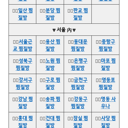
👉🏻
일산 찜
👉🏻
분당 찜
👉🏻
판교 찜
질방
질방
질방
🔽서울 內🔽
👉🏻
서울근
👉🏻
용산 찜
👉🏻
동대문
👉🏻
중랑구
교 찜질방
질방
찜질방
찜질방
👉🏻
성북구
👉🏻
노원 찜
👉🏻
은평구
👉🏻
마포 찜
찜질방
질방
찜질방
질방
👉🏻
강서구
👉🏻
구로 찜
👉🏻
금천구
👉🏻
영등포
찜질방
질방
찜질방
찜질방
👉🏻
강남 찜
👉🏻
송파 찜
👉🏻
강동구
👉🏻
명동 사
질방
질방
찜질방
우나
👉🏻
홍대 찜
👉🏻
건대 찜
👉🏻
잠실 찜
👉🏻
사당 찜
질방
질방
질방
질방