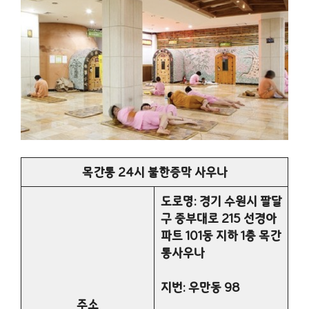
목간통 24시 불한증막 사우나
도로명: 경기 수원시 팔달
구 중부대로 215 선경아
파트 101동 지하 1층 목간
통사우나
지번: 우만동 98
주소