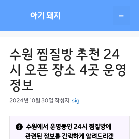
컨
텐
아기 돼지
메
츠
로
건
뉴
너
수원 찜질방 추천 24
뛰
기
시 오픈 장소 4곳 운영
정보
2024년 10월 30일
작성자:
sig
수원에서 운영중인 24시 찜질방에 
관련된 정보를 간략하게 알려드리겠