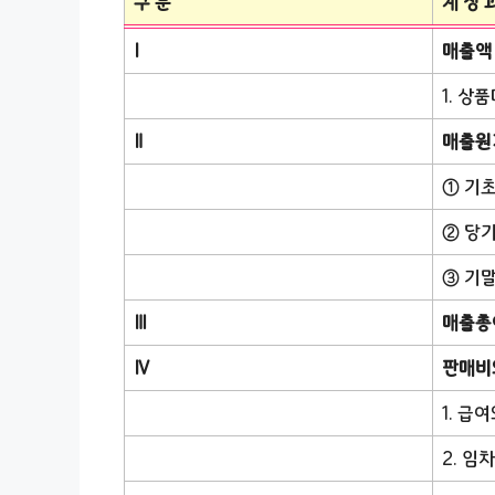
구 분
계 정 
Ⅰ
매출액
1. 상
Ⅱ
매출원
① 기
② 당
③ 기
Ⅲ
매출총
Ⅳ
판매비
1. 급
2. 임