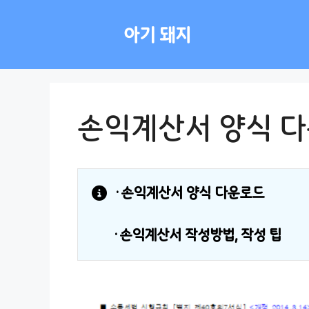
컨
텐
아기 돼지
츠
로
건
너
뛰
손익계산서 양식 다
기
·손익계산서 양식 다운로드
·손익계산서 작성방법, 작성 팁