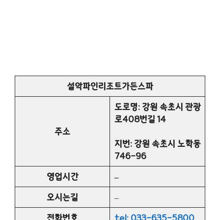
설악파인리조트가든스파
도로명: 강원 속초시 관광
로408번길 14
주소
지번: 강원 속초시 노학동
746-96
영업시간
–
오시는길
–
전화번호
tel: 033-635-5800