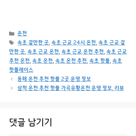
카
온천
테
태
속초 갈만한 곳
,
속초 근교 24시 온천
,
속초 근교 갈
고
그
만한 곳
,
속초 근교 온천
,
속초 근교 온천 추천
,
속초 근교
리
추천 온천
,
속초 온천
,
속초 온천 추천
,
속초 핫플
,
속초
핫플레이스
동해 온천 추천 핫플 2곳 운영 정보
삼척 온천 추천 핫플 가곡유황온천 운영 정보, 리뷰
댓글 남기기