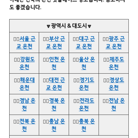
도 좋겠습니다.
🔽광역시 & 대도시🔽
👉🏻
서울 근
👉🏻
부산 근
👉🏻
대구 근
👉🏻
광주 근
교 온천
교 온천
교 온천
교 온천
👉🏻
강원도
👉🏻
인천 온
👉🏻
울산 온
👉🏻
제주도
온천
천
천
온천
👉🏻
해운대
👉🏻
대전 근
👉🏻
경기도
👉🏻
경상도
온천
교 온천
온천
온천
👉🏻
경남 온
👉🏻
경북 온
👉🏻
전라도
👉🏻
전남 온
천
천
온천
천
👉🏻
전북 온
👉🏻
충남 온
👉🏻
충북 온
천
천
천