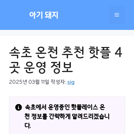
컨
텐
아기 돼지
메
츠
로
건
뉴
너
속초 온천 추천 핫플 4
뛰
기
곳 운영 정보
2025년 03월 11일
작성자:
sig
속초에서 운영중인 핫플레이스 온
천 정보를 간략하게 알려드리겠습니
다.