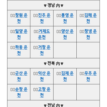
🔽경남 內🔽
👉🏻
창원 온
👉🏻
진주 온
👉🏻
통영 온
👉🏻
김해 온
천
천
천
천
👉🏻
밀양 온
👉🏻
거제도
👉🏻
양산 온
👉🏻
창녕 온
천
온천
천
천
👉🏻
하동 온
👉🏻
거창 온
천
천
🔽전북 內🔽
👉🏻
군산 온
👉🏻
익산 온
👉🏻
김제 온
👉🏻
무주 온
천
천
천
천
👉🏻
순창 온
👉🏻
고창 온
천
천
🔽전남 內🔽