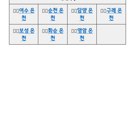
👉🏻
여수 온
👉🏻
순천 온
👉🏻
담양 온
👉🏻
구례 온
천
천
천
천
👉🏻
보성 온
👉🏻
화순 온
👉🏻
영암 온
천
천
천