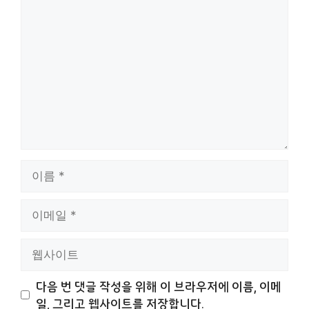
댓
글
이
름
이
메
일
웹
사
이
다음 번 댓글 작성을 위해 이 브라우저에 이름, 이메
트
일, 그리고 웹사이트를 저장합니다.