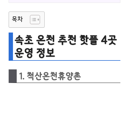
목차
속초 온천 추천 핫플 4곳
운영 정보
1. 척산온천휴양촌