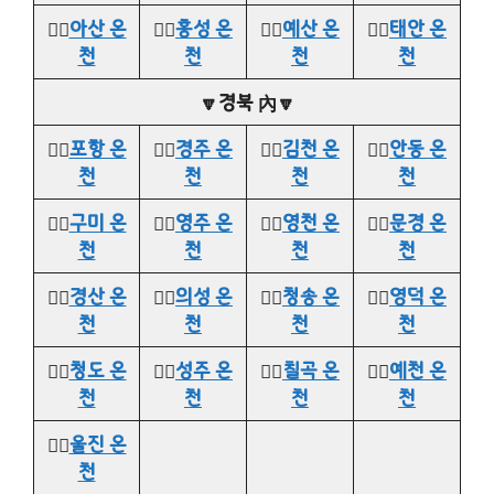
👉🏻
아산 온
👉🏻
홍성 온
👉🏻
예산 온
👉🏻
태안 온
천
천
천
천
🔽경북 內🔽
👉🏻
포항 온
👉🏻
경주 온
👉🏻
김천 온
👉🏻
안동 온
천
천
천
천
👉🏻
구미 온
👉🏻
영주 온
👉🏻
영천 온
👉🏻
문경 온
천
천
천
천
👉🏻
경산 온
👉🏻
의성 온
👉🏻
청송 온
👉🏻
영덕 온
천
천
천
천
👉🏻
청도 온
👉🏻
성주 온
👉🏻
칠곡 온
👉🏻
예천 온
천
천
천
천
👉🏻
울진 온
천