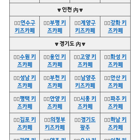
🔽인천 內🔽
👉🏻
연수구
👉🏻
부평 키
👉🏻
계양구
👉🏻
강화 키
키즈카페
즈카페
키즈카페
즈카페
🔽경기도 內🔽
👉🏻
수원 키
👉🏻
용인 키
👉🏻
고양 키
👉🏻
화성 키
즈카페
즈카페
즈카페
즈카페
👉🏻
성남 키
👉🏻
부천 키
👉🏻
남양주
👉🏻
안산 키
즈카페
즈카페
키즈카페
즈카페
👉🏻
평택 키
👉🏻
안양 키
👉🏻
시흥 키
👉🏻
파주 키
즈카페
즈카페
즈카페
즈카페
👉🏻
김포 키
👉🏻
의정부
👉🏻
경기도
👉🏻
하남 키
즈카페
키즈카페
광주
즈카페