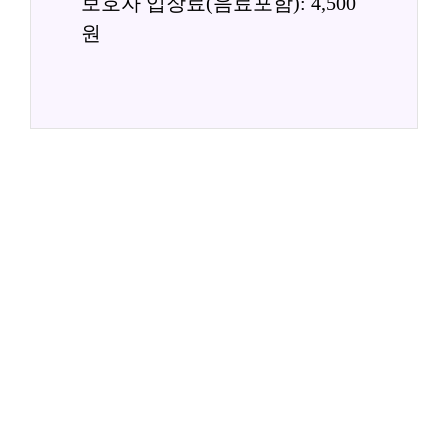
보호자 입장료(음료포함): 4,500
원