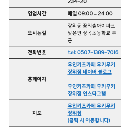
234-20
영업시간
매일 09:00 – 24:00
장위동 꿈의숲아이파크
오시는길
맞은편 장곡초등학교 부
근
전화번호
tel: 0507-1389-7016
무인키즈카페 무키무키
장위점 네이버 블로그
홈페이지
무인키즈카페 무키무키
장위점 인스타그램
무인키즈카페 무키무키
지도
장위점
(클릭 시 이동합니다)