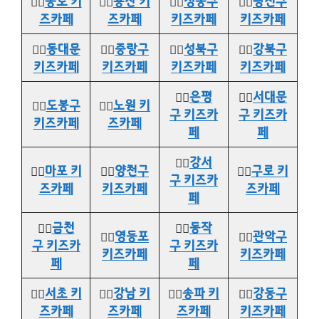
👉🏻
종로 키
👉🏻
용산 키
👉🏻
성동구
👉🏻
광진구
즈카페
즈카페
키즈카페
키즈카페
👉🏻
동대문
👉🏻
중랑구
👉🏻
성북구
👉🏻
강북구
키즈카페
키즈카페
키즈카페
키즈카페
👉🏻
은평
👉🏻
서대문
👉🏻
도봉구
👉🏻
노원 키
구 키즈카
구 키즈카
키즈카페
즈카페
페
페
👉🏻
강서
👉🏻
마포 키
👉🏻
양천구
👉🏻
구로 키
구 키즈카
즈카페
키즈카페
즈카페
페
👉🏻
금천
👉🏻
동작
👉🏻
영등포
👉🏻
관악구
구 키즈카
구 키즈카
키즈카페
키즈카페
페
페
👉🏻
서초 키
👉🏻
강남 키
👉🏻
송파 키
👉🏻
강동구
즈카페
즈카페
즈카페
키즈카페