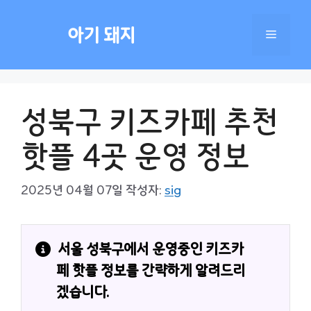
컨
텐
아기 돼지
메
츠
로
건
뉴
너
성북구 키즈카페 추천
뛰
기
핫플 4곳 운영 정보
2025년 04월 07일
작성자:
sig
서울 성북구에서 운영중인 키즈카
페 핫플 정보를 간략하게 알려드리
겠습니다.