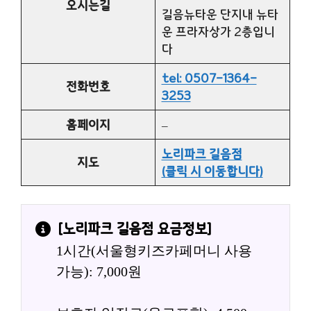
오시는길
길음뉴타운 단지내 뉴타
운 프라자상가 2층입니
다
tel: 0507-1364-
전화번호
3253
홈페이지
–
노리파크 길음점
지도
(클릭 시 이동합니다)
[
노리파크 길음점
 요금정보]
1시간(서울형키즈카페머니 사용
가능): 7,000원