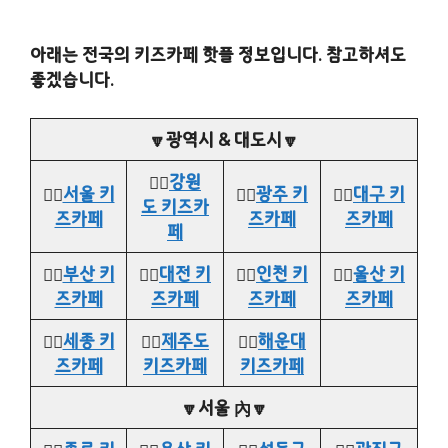
아래는 전국의 키즈카페 핫플 정보입니다. 참고하셔도
좋겠습니다.
🔽광역시 & 대도시🔽
👉🏻
강원
👉🏻
서울 키
👉🏻
광주 키
👉🏻
대구 키
도 키즈카
즈카페
즈카페
즈카페
페
👉🏻
부산 키
👉🏻
대전 키
👉🏻
인천 키
👉🏻
울산 키
즈카페
즈카페
즈카페
즈카페
👉🏻
세종 키
👉🏻
제주도
👉🏻
해운대
즈카페
키즈카페
키즈카페
🔽서울 內🔽