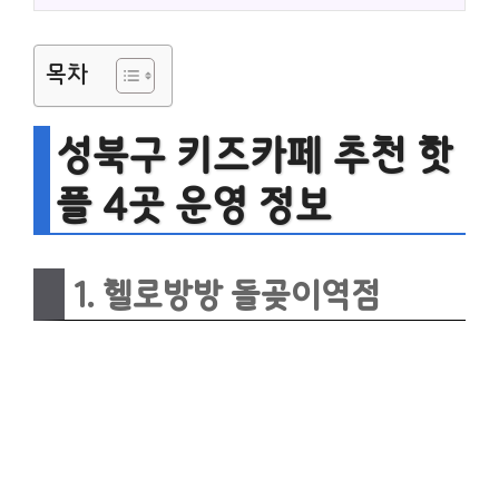
목차
성북구 키즈카페 추천 핫
플 4곳 운영 정보
1. 헬로방방 돌곶이역점