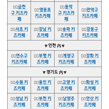
👉🏻
금천
👉🏻
동작
👉🏻
영등포
👉🏻
관악구
구 키즈카
구 키즈카
키즈카페
키즈카페
페
페
👉🏻
서초 키
👉🏻
강남 키
👉🏻
송파 키
👉🏻
강동구
즈카페
즈카페
즈카페
키즈카페
🔽인천 內🔽
👉🏻
연수구
👉🏻
부평 키
👉🏻
계양구
👉🏻
강화 키
키즈카페
즈카페
키즈카페
즈카페
🔽경기도 內🔽
👉🏻
수원 키
👉🏻
용인 키
👉🏻
고양 키
👉🏻
화성 키
즈카페
즈카페
즈카페
즈카페
👉🏻
성남 키
👉🏻
부천 키
👉🏻
남양주
👉🏻
안산 키
즈카페
즈카페
키즈카페
즈카페