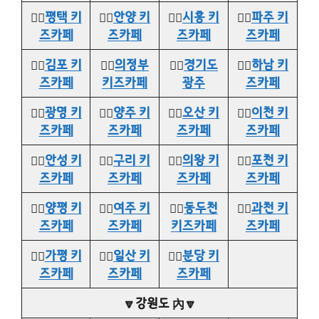
👉🏻
평택 키
👉🏻
안양 키
👉🏻
시흥 키
👉🏻
파주 키
즈카페
즈카페
즈카페
즈카페
👉🏻
김포 키
👉🏻
의정부
👉🏻
경기도
👉🏻
하남 키
즈카페
키즈카페
광주
즈카페
👉🏻
광명 키
👉🏻
양주 키
👉🏻
오산 키
👉🏻
이천 키
즈카페
즈카페
즈카페
즈카페
👉🏻
안성 키
👉🏻
구리 키
👉🏻
의왕 키
👉🏻
포천 키
즈카페
즈카페
즈카페
즈카페
👉🏻
양평 키
👉🏻
여주 키
👉🏻
동두천
👉🏻
과천 키
즈카페
즈카페
키즈카페
즈카페
👉🏻
가평 키
👉🏻
일산 키
👉🏻
분당 키
즈카페
즈카페
즈카페
🔽강원도 內🔽