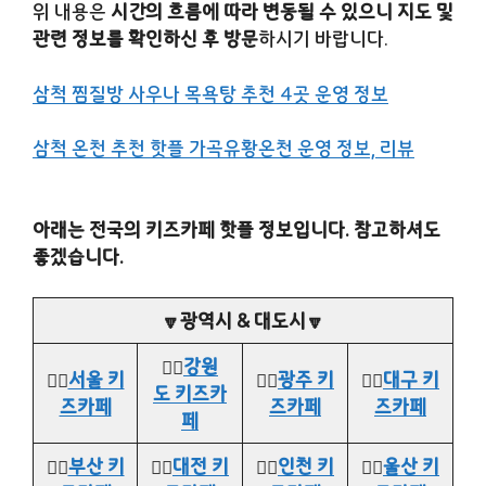
위 내용은
시간의 흐름에 따라 변동될 수 있으니 지도 및
관련 정보를 확인하신 후 방문
하시기 바랍니다.
삼척 찜질방 사우나 목욕탕 추천 4곳 운영 정보
삼척 온천 추천 핫플 가곡유황온천 운영 정보, 리뷰
아래는 전국의 키즈카페 핫플 정보입니다. 참고하셔도
좋겠습니다.
🔽광역시 & 대도시🔽
👉🏻
강원
👉🏻
서울 키
👉🏻
광주 키
👉🏻
대구 키
도 키즈카
즈카페
즈카페
즈카페
페
👉🏻
부산 키
👉🏻
대전 키
👉🏻
인천 키
👉🏻
울산 키