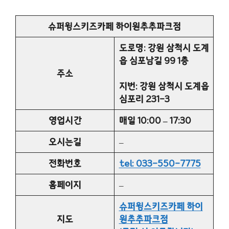
슈퍼윙스키즈카페 하이원추추파크점
도로명: 강원 삼척시 도계
읍 심포남길 99 1층
주소
지번: 강원 삼척시 도계읍
심포리 231-3
영업시간
매일 10:00 – 17:30
오시는길
–
전화번호
tel: 033-550-7775
홈페이지
–
슈퍼윙스키즈카페 하이
지도
원추추파크점