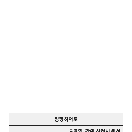
점핑히어로
도로명: 강원 삼척시 청석