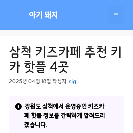
컨
텐
아기 돼지
메
츠
로
건
뉴
너
삼척 키즈카페 추천 키
뛰
기
카 핫플 4곳
2025년 04월 18일
작성자:
sig
강원도 삼척에서 운영중인 키즈카
페 핫플 정보를 간략하게 알려드리
겠습니다.