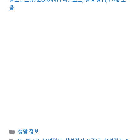
음
카
생활 정보
테
태