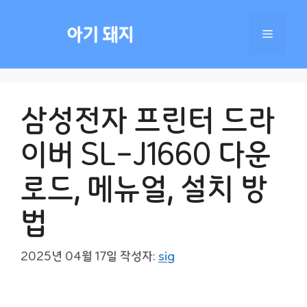
컨
텐
아기 돼지
메
츠
로
건
뉴
너
삼성전자 프린터 드라
뛰
기
이버 SL-J1660 다운
로드, 메뉴얼, 설치 방
법
2025년 04월 17일
작성자:
sig