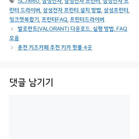
SLJ1660
,
삼성전자
,
삼성전자 프린터
,
삼성전자 프
고
그
린터 드라이버
,
삼성전자 프린터 설치 방법
,
삼성프린터
,
리
잉크젯복합기
,
프린터FAQ
,
프린터드라이버
발로란트(VALORANT) 다운로드, 실행 방법, FAQ
모음
춘천 키즈카페 추천 키카 핫플 4곳
댓글 남기기
댓
글