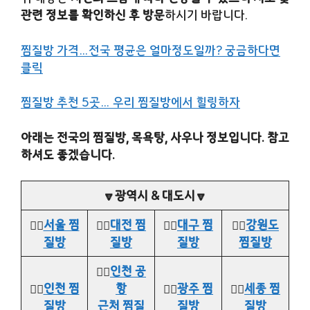
관련 정보를 확인하신 후 방문
하시기 바랍니다.
찜질방 가격…전국 평균은 얼마정도일까? 궁금하다면
클릭
찜질방 추천 5곳… 우리 찜질방에서 힐링하자
아래는 전국의 찜질방, 목욕탕, 사우나 정보입니다. 참고
하셔도 좋겠습니다.
🔽광역시 & 대도시🔽
👉🏻
서울 찜
👉🏻
대전 찜
👉🏻
대구 찜
👉🏻
강원도
질방
질방
질방
찜질방
👉🏻
인천 공
👉🏻
인천 찜
항
👉🏻
광주 찜
👉🏻
세종 찜
질방
근처 찜질
질방
질방