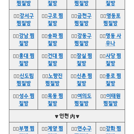
찜질방
질방
찜질방
질방
👉🏻
강서구
👉🏻
구로 찜
👉🏻
금천구
👉🏻
영등포
찜질방
질방
찜질방
찜질방
👉🏻
강남 찜
👉🏻
송파 찜
👉🏻
강동구
👉🏻
명동 사
질방
질방
찜질방
우나
👉🏻
홍대 찜
👉🏻
건대 찜
👉🏻
잠실 찜
👉🏻
사당 찜
질방
질방
질방
질방
👉🏻
신도림
👉🏻
노량진
👉🏻
신촌 찜
👉🏻
종로 찜
찜질방
찜질방
질방
질방
👉🏻
성수 찜
👉🏻
목동 찜
👉🏻
여의도
👉🏻
이태원
질방
질방
찜질방
찜질방
🔽인천 內🔽
👉🏻
부평 찜
👉🏻
계양 찜
👉🏻
연수구
👉🏻
강화 찜