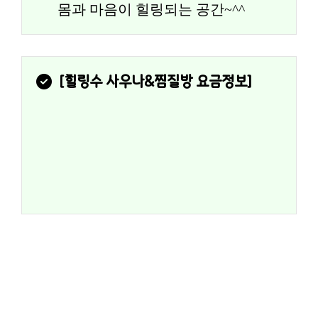
몸과 마음이 힐링되는 공간~^^
[
힐링수 사우나&찜질방
 요금정보]