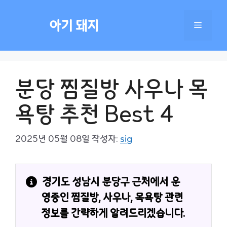
컨
텐
아기 돼지
메
츠
로
건
뉴
너
분당 찜질방 사우나 목
뛰
기
욕탕 추천 Best 4
2025년 05월 08일
작성자:
sig
경기도 성남시 분당구 근처에서 운
영중인 찜질방, 사우나, 목욕탕 관련 
정보를 간략하게 알려드리겠습니다.