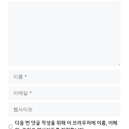
댓
글
이
름
이
메
일
웹
사
이
다음 번 댓글 작성을 위해 이 브라우저에 이름, 이메
트