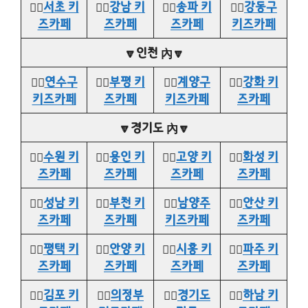
👉🏻
서초 키
👉🏻
강남 키
👉🏻
송파 키
👉🏻
강동구
즈카페
즈카페
즈카페
키즈카페
🔽인천 內🔽
👉🏻
연수구
👉🏻
부평 키
👉🏻
계양구
👉🏻
강화 키
키즈카페
즈카페
키즈카페
즈카페
🔽경기도 內🔽
👉🏻
수원 키
👉🏻
용인 키
👉🏻
고양 키
👉🏻
화성 키
즈카페
즈카페
즈카페
즈카페
👉🏻
성남 키
👉🏻
부천 키
👉🏻
남양주
👉🏻
안산 키
즈카페
즈카페
키즈카페
즈카페
👉🏻
평택 키
👉🏻
안양 키
👉🏻
시흥 키
👉🏻
파주 키
즈카페
즈카페
즈카페
즈카페
👉🏻
김포 키
👉🏻
의정부
👉🏻
경기도
👉🏻
하남 키