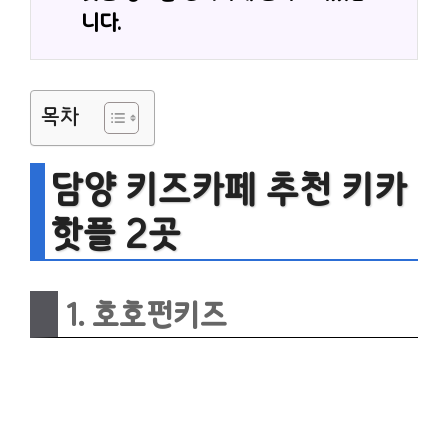
니다.
목차
담양 키즈카페 추천 키카
핫플 2곳
1. 호호펀키즈