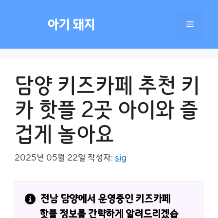
컨
텐
아기 돼지
메
츠
로
건
뉴
너
담양 키즈카페 추천 키
뛰
기
카 핫플 2곳 아이와 즐
겁게 놀아요
2025년 05월 22일
작성자:
sig
전남 담양에서 운영중인 키즈카페 
핫플 정보를 간략하게 알려드리겠습