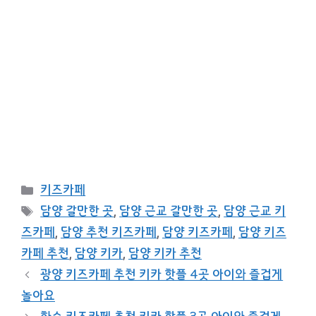
카
키즈카페
테
태
담양 갈만한 곳
,
담양 근교 갈만한 곳
,
담양 근교 키
고
그
즈카페
,
담양 추천 키즈카페
,
담양 키즈카페
,
담양 키즈
리
카페 추천
,
담양 키카
,
담양 키카 추천
광양 키즈카페 추천 키카 핫플 4곳 아이와 즐겁게
놀아요