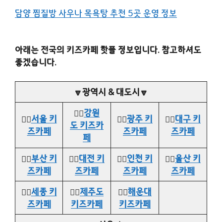
담양 찜질방 사우나 목욕탕 추천 5곳 운영 정보
아래는 전국의 키즈카페 핫플 정보입니다. 참고하셔도
좋겠습니다.
🔽광역시 & 대도시🔽
👉🏻
강원
👉🏻
서울 키
👉🏻
광주 키
👉🏻
대구 키
도 키즈카
즈카페
즈카페
즈카페
페
👉🏻
부산 키
👉🏻
대전 키
👉🏻
인천 키
👉🏻
울산 키
즈카페
즈카페
즈카페
즈카페
👉🏻
세종 키
👉🏻
제주도
👉🏻
해운대
즈카페
키즈카페
키즈카페