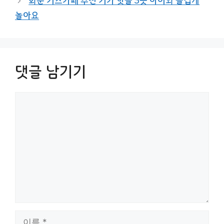
화순 키즈카페 추천 키카 핫플 3곳 아이와 즐겁게
놀아요
댓글 남기기
댓
글
이