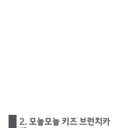
2. 모놀모놀 키즈 브런치카