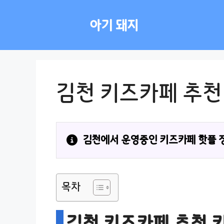
컨
텐
아기 돼지
츠
로
건
너
뛰
김천 키즈카페 추천
기
김천에서 운영중인 키즈카페 핫플 
목차
김천 키즈카페 추천 키