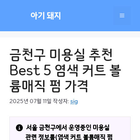
컨
텐
아기 돼지
메
츠
로
건
뉴
너
금천구 미용실 추천
뛰
기
Best 5 염색 커트 볼
륨매직 펌 가격
2025년 07월 11일
작성자:
sig
서울 금천구에서 운영중인 미용실 
관련 정보를(염색 커트 볼륨매직 펌 