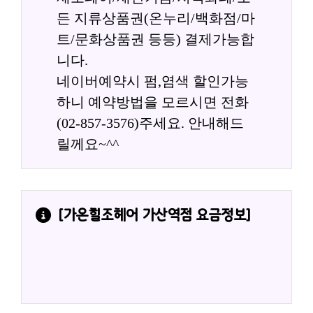
든 지류상품권(온누리/백화점/마
트/문화상품권 등등) 결제가능합
니다.
네이버예약시 펌,염색 할인가능
하니 예약방법을 모르시면 전화
(02-857-3576)주세요. 안내해드
릴께요~^^
[
가온힐조헤어 가산역점
 요금정보]