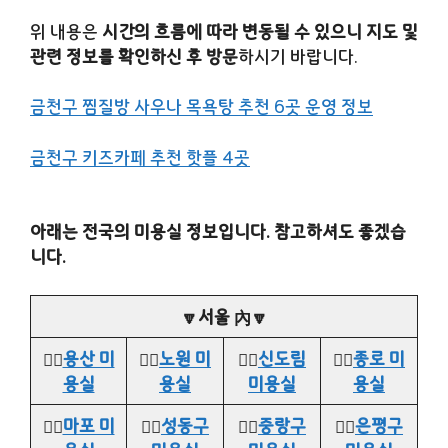
위 내용은
시간의 흐름에 따라 변동될 수 있으니 지도 및
관련 정보를 확인하신 후 방문
하시기 바랍니다.
금천구 찜질방 사우나 목욕탕 추천 6곳 운영 정보
금천구 키즈카페 추천 핫플 4곳
아래는 전국의 미용실 정보입니다. 참고하셔도 좋겠습
니다.
🔽서울 內🔽
👉🏻
용산 미
👉🏻
노원 미
👉🏻
신도림
👉🏻
종로 미
용실
용실
미용실
용실
👉🏻
마포 미
👉🏻
성동구
👉🏻
중랑구
👉🏻
은평구