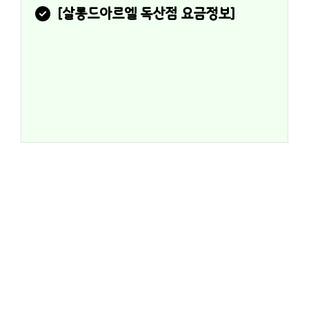
[
살롱드아르엘 독산점
 요금정보]