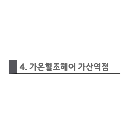
4. 가온힐조헤어 가산역점