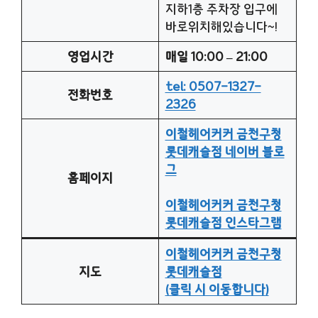
지하1층 주차장 입구에
바로위치해있습니다~!
영업시간
매일 10:00 – 21:00
tel: 0507-1327-
전화번호
2326
이철헤어커커 금천구청
롯데캐슬점 네이버 블로
그
홈페이지
이철헤어커커 금천구청
롯데캐슬점 인스타그램
이철헤어커커 금천구청
지도
롯데캐슬점
(클릭 시 이동합니다)