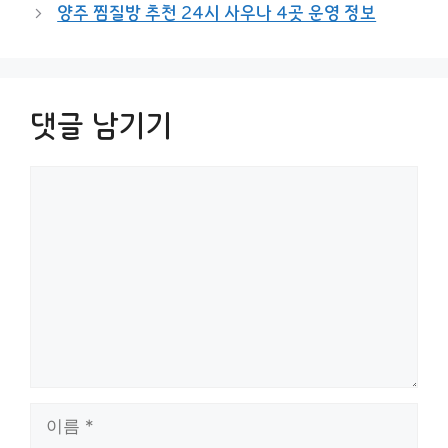
양주 찜질방 추천 24시 사우나 4곳 운영 정보
댓글 남기기
댓
글
이
름