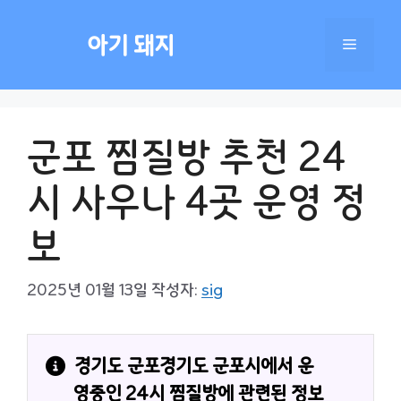
컨
텐
아기 돼지
메
츠
로
건
뉴
너
군포 찜질방 추천 24
뛰
기
시 사우나 4곳 운영 정
보
2025년 01월 13일
작성자:
sig
경기도 군포경기도 군포시에서 운
영중인 24시 찜질방에 관련된 정보