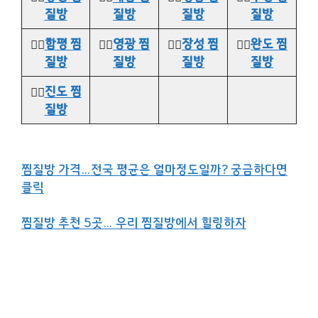
질방
질방
질방
질방
👉🏻
함평 찜
👉🏻
영광 찜
👉🏻
장성 찜
👉🏻
완도 찜
질방
질방
질방
질방
👉🏻
진도 찜
질방
찜질방 가격…전국 평균은 얼마정도일까? 궁금하다면
클릭
찜질방 추천 5곳… 우리 찜질방에서 힐링하자