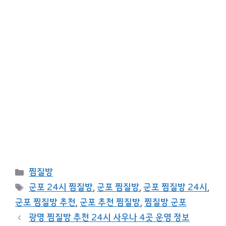
카
찜질방
테
태
군포 24시 찜질방
,
군포 찜질방
,
군포 찜질방 24시
,
고
그
군포 찜질방 추천
,
군포 추천 찜질방
,
찜질방 군포
리
광명 찜질방 추천 24시 사우나 4곳 운영 정보