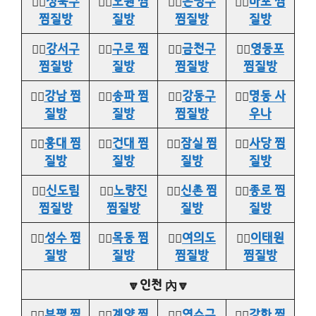
👉🏻
성북구
👉🏻
노원 찜
👉🏻
은평구
👉🏻
마포 찜
찜질방
질방
찜질방
질방
👉🏻
강서구
👉🏻
구로 찜
👉🏻
금천구
👉🏻
영등포
찜질방
질방
찜질방
찜질방
👉🏻
강남 찜
👉🏻
송파 찜
👉🏻
강동구
👉🏻
명동 사
질방
질방
찜질방
우나
👉🏻
홍대 찜
👉🏻
건대 찜
👉🏻
잠실 찜
👉🏻
사당 찜
질방
질방
질방
질방
👉🏻
신도림
👉🏻
노량진
👉🏻
신촌 찜
👉🏻
종로 찜
찜질방
찜질방
질방
질방
👉🏻
성수 찜
👉🏻
목동 찜
👉🏻
여의도
👉🏻
이태원
질방
질방
찜질방
찜질방
🔽인천 內🔽
👉🏻
부평 찜
👉🏻
계양 찜
👉🏻
연수구
👉🏻
강화 찜