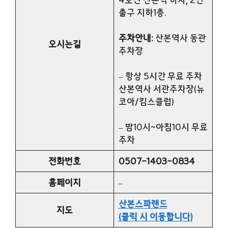
출구 지하1층.
주차안내:
산본역사 동관
오시는길
주차장
– 항상 5시간 무료 주차
산본역사 서관주차장(뉴
코아/킴스클럽)
– 밤10시~아침10시 무료
주차
전화번호
0507-1403-0834
홈페이지
–
산본스파랜드
지도
(클릭 시 이동합니다)