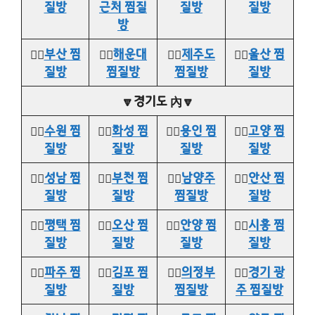
질방
근처 찜질
질방
질방
방
👉🏻
부산 찜
👉🏻
해운대
👉🏻
제주도
👉🏻
울산 찜
질방
찜질방
찜질방
질방
🔽경기도 內🔽
👉🏻
수원 찜
👉🏻
화성 찜
👉🏻
용인 찜
👉🏻
고양 찜
질방
질방
질방
질방
👉🏻
성남 찜
👉🏻
부천 찜
👉🏻
남양주
👉🏻
안산 찜
질방
질방
찜질방
질방
👉🏻
평택 찜
👉🏻
오산 찜
👉🏻
안양 찜
👉🏻
시흥 찜
질방
질방
질방
질방
👉🏻
파주 찜
👉🏻
김포 찜
👉🏻
의정부
👉🏻
경기 광
질방
질방
찜질방
주 찜질방