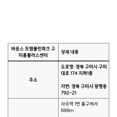
바운스 트램폴린파크 구
상세 내용
미홈플러스센터
도로명: 경북 구미시 구미
대로 174 지하1층
주소
지번: 경북 구미시 광평동
792-21
사곡역 1번 출구에서
888m