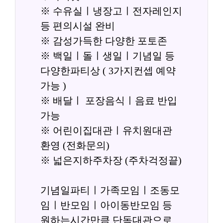
※ 수유실ㅣ냉장고ㅣ전자레인지 
등 편의시설 완비
※ 감성가득한 다양한 포토존
※ 백일ㅣ돌ㅣ생일ㅣ기념일 등 
다양한파티상 ( 3가지컨셉 예약
가능 )
※ 배달ㅣ 포장음식ㅣ음료 반입
가능
※ 어린이집대관ㅣ유치원대관 
환영 (전화문의)
※ 넓은지하주차장 (주차걱정끝)
기념일파티ㅣ가족모임ㅣ조동모
임ㅣ반모임ㅣ아이동반모임 등 
원하는시간만큼 단독대관으로 