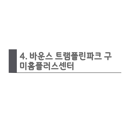
4. 바운스 트램폴린파크 구
미홈플러스센터