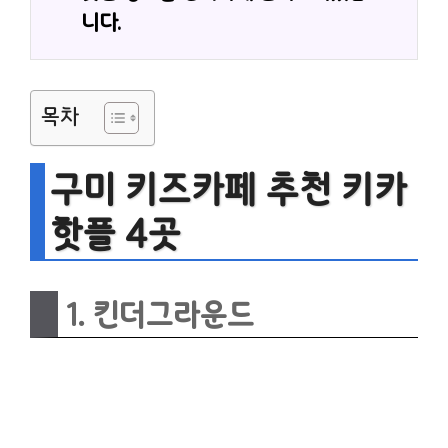
니다.
목차
구미 키즈카페 추천 키카
핫플 4곳
1. 킨더그라운드