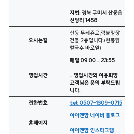
지번: 경북 구미시 산동읍
신당리 1458
산동 뚜레쥬르,락볼링장
오시는길
건물 2층입니다.(현풍닭
칼국수 바로옆)
매일 09:00 – 23:55
영업시간
– 영업시간외 이용희망
고객님은 문의 부탁드립
니다.
전화번호
tel: 0507-1309-0715
아이앤맘 네이버 블로그
홈페이지
아이앤맘 인스타그램