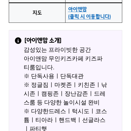
아이앤맘
지도
(클릭 시 이동합니다)
[
아이앤맘
 소개]
감성있는 프라이빗한 공간
아이앤맘 무인키즈카페 키즈파
티룸입니다.
※ 단독사용ㅣ단독대관
※ 정글짐ㅣ마켓존ㅣ키친존ㅣ낚
시존ㅣ캠핑존ㅣ장난감존ㅣ드레
스룸 등 다양한 놀이시설 완비
※ 다양한드레스ㅣ턱시도ㅣ코스
튬ㅣ티아라ㅣ핸드백ㅣ선글라스
ㅣ파티햇