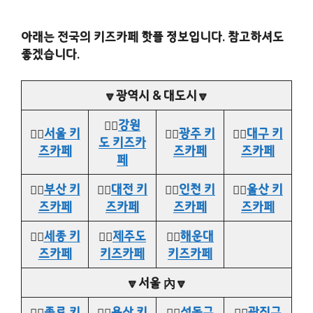
아래는 전국의 키즈카페 핫플 정보입니다. 참고하셔도
좋겠습니다.
🔽광역시 & 대도시🔽
👉🏻
강원
👉🏻
서울 키
👉🏻
광주 키
👉🏻
대구 키
도 키즈카
즈카페
즈카페
즈카페
페
👉🏻
부산 키
👉🏻
대전 키
👉🏻
인천 키
👉🏻
울산 키
즈카페
즈카페
즈카페
즈카페
👉🏻
세종 키
👉🏻
제주도
👉🏻
해운대
즈카페
키즈카페
키즈카페
🔽서울 內🔽
👉🏻
종로 키
👉🏻
용산 키
👉🏻
성동구
👉🏻
광진구