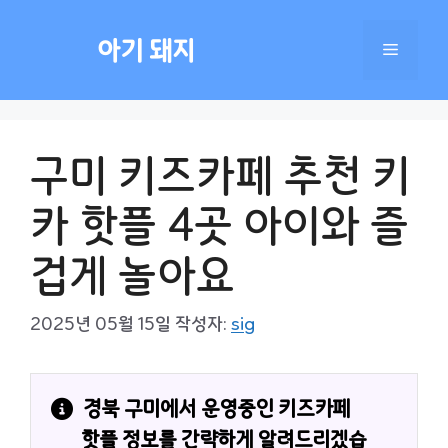
컨
텐
아기 돼지
메
츠
로
건
뉴
너
구미 키즈카페 추천 키
뛰
기
카 핫플 4곳 아이와 즐
겁게 놀아요
2025년 05월 15일
작성자:
sig
경북 구미에서 운영중인 키즈카페 
핫플 정보를 간략하게 알려드리겠습