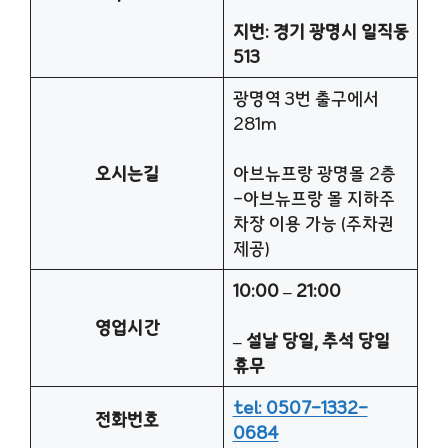
지번: 경기 광명시 일직동
513
광명역 3번 출구에서
281m
오시는길
아브뉴프랑 광명몰 2층
-아브뉴프랑 몰 지하주
차장 이용 가능 (주차권
제공)
10:00 – 21:00
영업시간
– 설날 당일, 추석 당일
휴무
tel: 0507-1332-
전화번호
0684