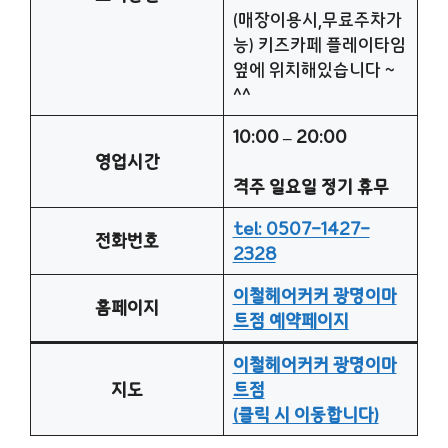
(매장이용시,무료주차가
능) 키즈카페 플레이타임
옆에 위치해있습니다 ~
^^
10:00 – 20:00
영업시간
격주 일요일 정기 휴무
tel: 0507-1427-
전화번호
2328
이철헤어커커 광명이마
홈페이지
트점 예약페이지
이철헤어커커 광명이마
지도
트점
(클릭 시 이동합니다)