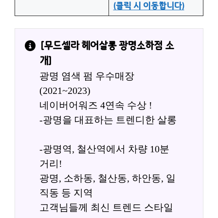
(클릭 시 이동합니다)
[
무드셀라 헤어살롱 광명소하점
 소
개]
광명 염색 펌 우수매장 
(2021~2023)
네이버어워즈 4연속 수상 !
-광명을 대표하는 트렌디한 살롱
-광명역, 철산역에서 차량 10분
거리!
광명, 소하동, 철산동, 하안동, 일
직동 등 지역
고객님들께 최신 트렌드 스타일