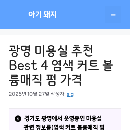
컨
텐
아기 돼지
메
츠
로
건
뉴
너
광명 미용실 추천
뛰
기
Best 4 염색 커트 볼
륨매직 펌 가격
2025년 10월 27일
작성자:
sig
경기도 광명에서 운영중인 미용실 
관련 정보를(염색 커트 볼륨매직 펌 