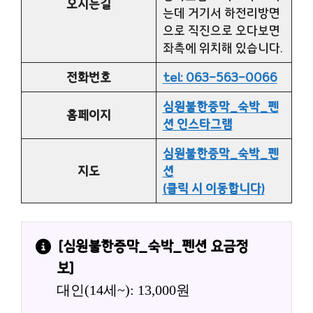
오시는길
는데 거기서 하전리방면
으로 직진으로 오다보면
좌측에 위치해 있습니다.
전화번호
tel: 063-563-0066
심원불한증막_숙박_펜
홈페이지
션 인스타그램
심원불한증막_숙박_펜
지도
션
(클릭 시 이동합니다)
[
심원불한증막_숙박_펜션
 요금정
보]
대인(14세~): 13,000원