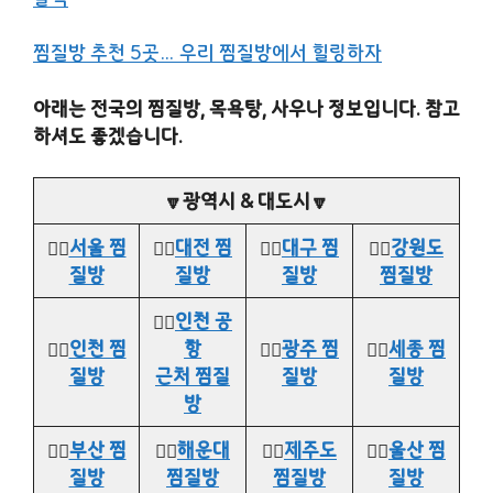
찜질방 추천 5곳… 우리 찜질방에서 힐링하자
아래는 전국의 찜질방, 목욕탕, 사우나 정보입니다. 참고
하셔도 좋겠습니다.
🔽광역시 & 대도시🔽
👉🏻
서울 찜
👉🏻
대전 찜
👉🏻
대구 찜
👉🏻
강원도
질방
질방
질방
찜질방
👉🏻
인천 공
👉🏻
인천 찜
항
👉🏻
광주 찜
👉🏻
세종 찜
질방
근처 찜질
질방
질방
방
👉🏻
부산 찜
👉🏻
해운대
👉🏻
제주도
👉🏻
울산 찜
질방
찜질방
찜질방
질방