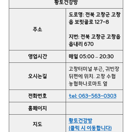
황토건강방
도로명: 전북 고창군 고창
읍 보릿골로 127-8
주소
지번: 전북 고창군 고창읍
읍내리 670
영업시간
매일 05:00 – 20:30
고창터미널 부근, 귀빈장
오시는길
뒤편에 위치. 고창 수협
농협하나로마트 옆
전화번호
tel: 063-563-0303
홈페이지
황토건강방
지도
(클릭 시 이동합니다)