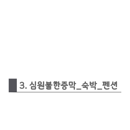
3. 심원불한증막_숙박_펜션