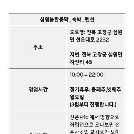
심원불한증막_숙박_펜션
도로명: 전북 고창군 심원
면 선운대로 2232
주소
지번: 전북 고창군 심원면
하전리 45
10:00 – 22:00
영업시간
정기휴무: 둘째주,넷째주
월요일
(3월부터 진행합니다.)
선운사ic 에서 방향으로
좌회전으로 오다보면 선
운사초입 교차로가 보이