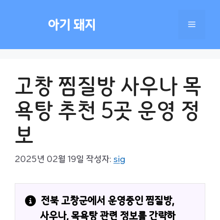
컨
텐
아기 돼지
메
츠
로
건
뉴
너
고창 찜질방 사우나 목
뛰
기
욕탕 추천 5곳 운영 정
보
2025년 02월 19일
작성자:
sig
전북 고창군에서 운영중인 찜질방, 
사우나, 목욕탕 관련 정보를 간략하