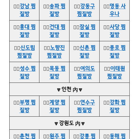
👉🏻
강남 찜
👉🏻
송파 찜
👉🏻
강동구
👉🏻
명동 사
질방
질방
찜질방
우나
👉🏻
홍대 찜
👉🏻
건대 찜
👉🏻
잠실 찜
👉🏻
사당 찜
질방
질방
질방
질방
👉🏻
신도림
👉🏻
노량진
👉🏻
신촌 찜
👉🏻
종로 찜
찜질방
찜질방
질방
질방
👉🏻
성수 찜
👉🏻
목동 찜
👉🏻
여의도
👉🏻
이태원
질방
질방
찜질방
찜질방
🔽인천 內🔽
👉🏻
부평 찜
👉🏻
계양 찜
👉🏻
연수구
👉🏻
강화 찜
질방
질방
찜질방
질방
🔽강원도 內🔽
👉🏻
춘천 찜
👉🏻
원주 찜
👉🏻
강릉 찜
👉🏻
동해 찜