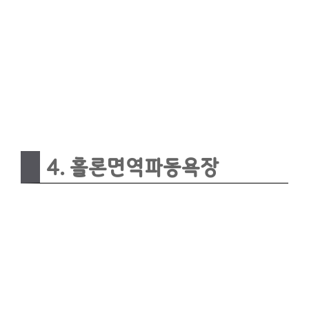
4. 홀론면역파동욕장