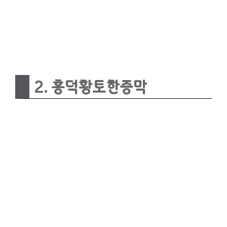
2. 흥덕황토한증막