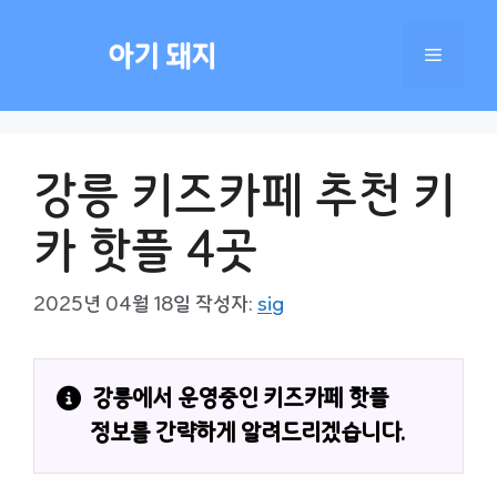
컨
텐
아기 돼지
메
츠
로
건
뉴
너
강릉 키즈카페 추천 키
뛰
기
카 핫플 4곳
2025년 04월 18일
작성자:
sig
강릉에서 운영중인 키즈카페 핫플 
정보를 간략하게 알려드리겠습니다.