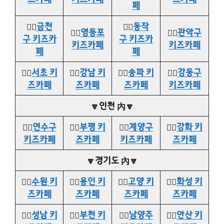
페
👉🏻
금천
👉🏻
동작
👉🏻
영등포
👉🏻
관악구
구 키즈카
구 키즈카
키즈카페
키즈카페
페
페
👉🏻
서초 키
👉🏻
강남 키
👉🏻
송파 키
👉🏻
강동구
즈카페
즈카페
즈카페
키즈카페
🔽인천 內🔽
👉🏻
연수구
👉🏻
부평 키
👉🏻
계양구
👉🏻
강화 키
키즈카페
즈카페
키즈카페
즈카페
🔽경기도 內🔽
👉🏻
수원 키
👉🏻
용인 키
👉🏻
고양 키
👉🏻
화성 키
즈카페
즈카페
즈카페
즈카페
👉🏻
성남 키
👉🏻
부천 키
👉🏻
남양주
👉🏻
안산 키