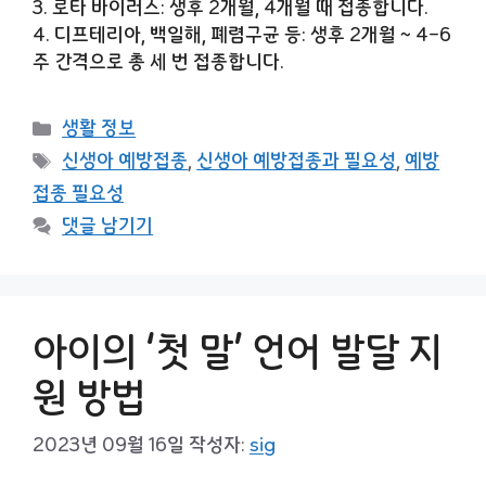
3. 로타 바이러스: 생후 2개월, 4개월 때 접종합니다.
4. 디프테리아, 백일해, 폐렴구균 등: 생후 2개월 ~ 4-6
주 간격으로 총 세 번 접종합니다.
카
생활 정보
테
태
신생아 예방접종
,
신생아 예방접종과 필요성
,
예방
고
그
접종 필요성
리
댓글 남기기
아이의 ‘첫 말’ 언어 발달 지
원 방법
2023년 09월 16일
작성자:
sig