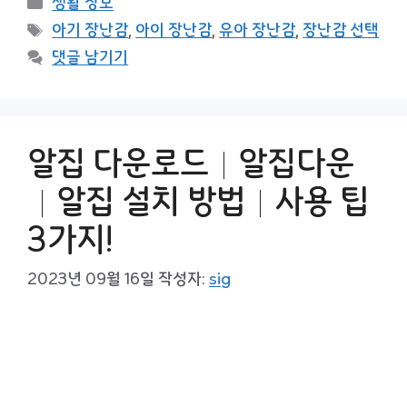
생활 정보
테
태
아기 장난감
,
아이 장난감
,
유아 장난감
,
장난감 선택
고
그
댓글 남기기
리
알집 다운로드│알집다운
│알집 설치 방법│사용 팁
3가지!
2023년 09월 16일
작성자:
sig