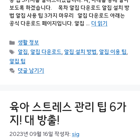
보도록 하겠습니다. 목차 알집 다운로드 알집 설치 방
법 알집 사용 팁 3가지 마무리 알집 다운로드 아래는
공식 다운로드 페이지입니다. 알집 …
더 읽기
카
생활 정보
테
태
알집
,
알집 다운로드
,
알집 설치 방법
,
알집 이용 팁
,
고
그
알집 팁
리
댓글 남기기
육아 스트레스 관리 팁 6가
지! 대 방출!
2023년 09월 16일
작성자:
sig