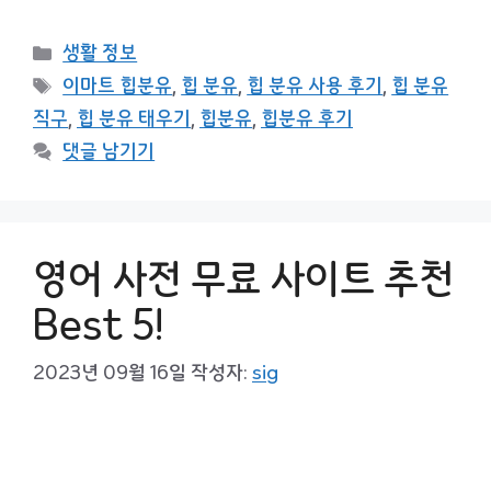
카
생활 정보
테
태
이마트 힙분유
,
힙 분유
,
힙 분유 사용 후기
,
힙 분유
고
그
직구
,
힙 분유 태우기
,
힙분유
,
힙분유 후기
리
댓글 남기기
영어 사전 무료 사이트 추천
Best 5!
2023년 09월 16일
작성자:
sig