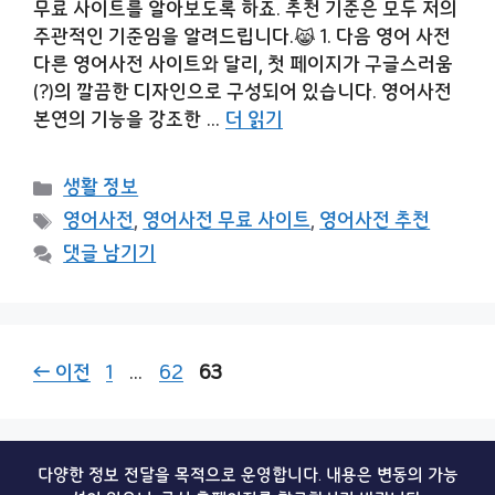
무료 사이트를 알아보도록 하죠. 추천 기준은 모두 저의
주관적인 기준임을 알려드립니다.😹 1. 다음 영어 사전
다른 영어사전 사이트와 달리, 첫 페이지가 구글스러움
(?)의 깔끔한 디자인으로 구성되어 있습니다. 영어사전
본연의 기능을 강조한 …
더 읽기
카
생활 정보
테
태
영어사전
,
영어사전 무료 사이트
,
영어사전 추천
고
그
댓글 남기기
리
페
페
페
←
이전
1
…
62
63
이
이
이
지
지
지
다양한 정보 전달을 목적으로 운영합니다. 내용은 변동의 가능