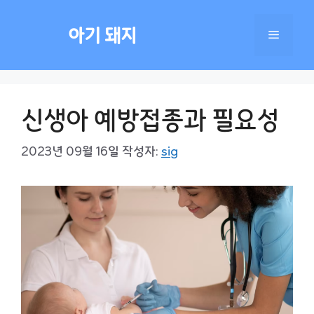
컨
텐
아기 돼지
메
츠
로
건
뉴
너
신생아 예방접종과 필요성
뛰
기
2023년 09월 16일
작성자:
sig