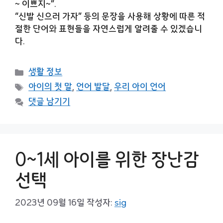
~ 이쁘지~”.
“신발 신으러 가자” 등의 문장을 사용해 상황에 따른 적
절한 단어와 표현들을 자연스럽게 알려줄 수 있겠습니
다.
카
생활 정보
테
태
아이의 첫 말
,
언어 발달
,
우리 아이 언어
고
그
댓글 남기기
리
0~1세 아이를 위한 장난감
선택
2023년 09월 16일
작성자:
sig