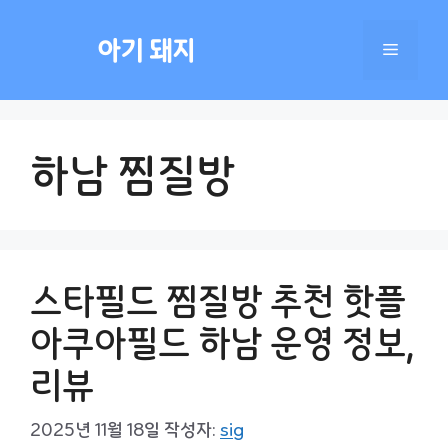
컨
텐
아기 돼지
메
츠
로
건
뉴
너
하남 찜질방
뛰
기
스타필드 찜질방 추천 핫플
아쿠아필드 하남 운영 정보,
리뷰
2025년 11월 18일
작성자:
sig