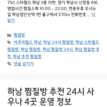
750 스타필드 하남 3층 지번: 경기 하남시 신장동 616
영업시간 찜질스파 10:00 – 22:00, 연중무휴 오시는
길 하남검단산역 1번 출구에서 570m 전화번호 …
더
읽기
카
찜질방
테
태
아쿠아필드 하남
,
하남 24시 찜질방
,
하남 스타필드
고
그
찜질방
,
하남 찜질방
,
하남 찜질방 24시
,
하남 찜질방 추
리
천
,
하남 추천 찜질방
댓글 남기기
하남 찜질방 추천 24시 사
우나 4곳 운영 정보