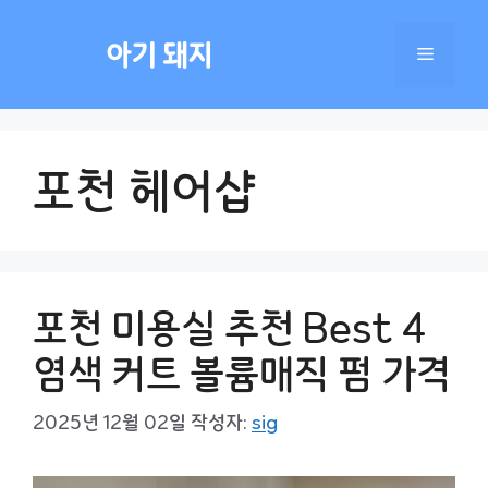
컨
텐
아기 돼지
메
츠
로
건
뉴
너
포천 헤어샵
뛰
기
포천 미용실 추천 Best 4
염색 커트 볼륨매직 펌 가격
2025년 12월 02일
작성자:
sig