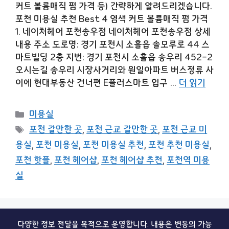
커트 볼륨매직 펌 가격 등) 간략하게 알려드리겠습니다.
포천 미용실 추천 Best 4 염색 커트 볼륨매직 펌 가격
1. 네이처헤어 포천송우점 네이처헤어 포천송우점 상세
내용 주소 도로명: 경기 포천시 소흘읍 솔모루로 44 스
마트빌딩 2층 지번: 경기 포천시 소흘읍 송우리 452-2
오시는길 송우리 시장사거리와 원일아파트 버스정류 사
이에 현대부동산 건너편 E플러스마트 입구 …
더 읽기
카
미용실
테
태
포천 갈만한 곳
,
포천 근교 갈만한 곳
,
포천 근교 미
고
그
용실
,
포천 미용실
,
포천 미용실 추천
,
포천 추천 미용실
,
리
포천 핫플
,
포천 헤어샵
,
포천 헤어샵 추천
,
포천역 미용
실
다양한 정보 전달을 목적으로 운영합니다. 내용은 변동의 가능