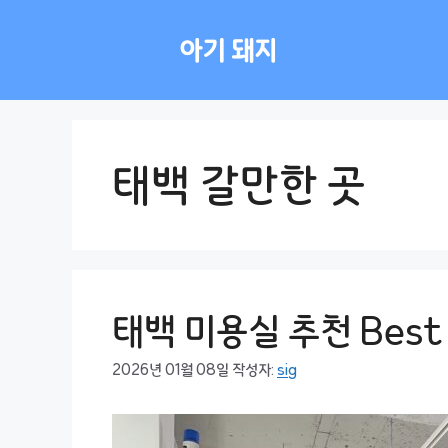
컨
텐
아기 돼지
츠
로
건
너
뛰
태백 갈만한 곳
기
태백 미용실 추천 Best
2026년 01월 08일
작성자:
sig