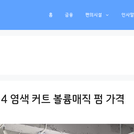
홈
금융
편의시설
인사말
 4 염색 커트 볼륨매직 펌 가격