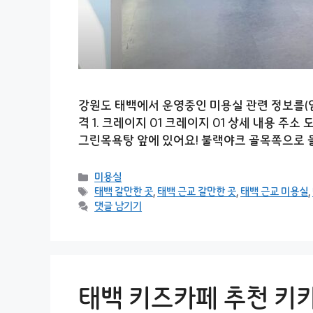
강원도 태백에서 운영중인 미용실 관련 정보를(염색
격 1. 크레이지 01 크레이지 01 상세 내용 주소
그린목욕탕 앞에 있어요! 불랙야크 골목쪽으로
카
미용실
테
태
태백 갈만한 곳
,
태백 근교 갈만한 곳
,
태백 근교 미용실
,
고
그
댓글 남기기
리
태백 키즈카페 추천 키카