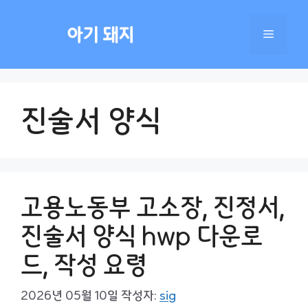
컨
텐
아기 돼지
메
츠
로
건
뉴
너
진술서 양식
뛰
기
고용노동부 고소장, 진정서,
진술서 양식 hwp 다운로
드, 작성 요령
2026년 05월 10일
작성자:
sig