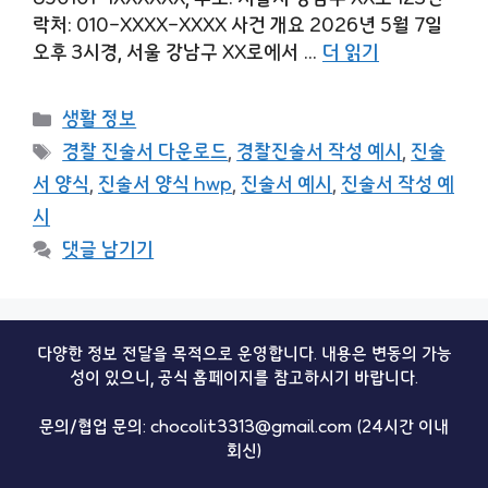
락처: 010-XXXX-XXXX 사건 개요 2026년 5월 7일
오후 3시경, 서울 강남구 XX로에서 …
더 읽기
카
생활 정보
테
태
경찰 진술서 다운로드
,
경찰진술서 작성 예시
,
진술
고
그
서 양식
,
진술서 양식 hwp
,
진술서 예시
,
진술서 작성 예
리
시
댓글 남기기
다양한 정보 전달을 목적으로 운영합니다. 내용은 변동의 가능
성이 있으니, 공식 홈페이지를 참고하시기 바랍니다.
문의/협업 문의: chocolit3313@gmail.com (24시간 이내
회신)