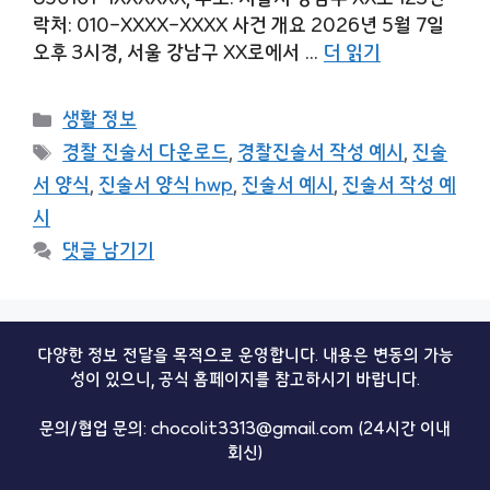
락처: 010-XXXX-XXXX 사건 개요 2026년 5월 7일
오후 3시경, 서울 강남구 XX로에서 …
더 읽기
카
생활 정보
테
태
경찰 진술서 다운로드
,
경찰진술서 작성 예시
,
진술
고
그
서 양식
,
진술서 양식 hwp
,
진술서 예시
,
진술서 작성 예
리
시
댓글 남기기
다양한 정보 전달을 목적으로 운영합니다. 내용은 변동의 가능
성이 있으니, 공식 홈페이지를 참고하시기 바랍니다.
문의/협업 문의: chocolit3313@gmail.com (24시간 이내
회신)