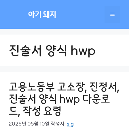
컨
텐
아기 돼지
메
츠
로
건
뉴
너
진술서 양식 hwp
뛰
기
고용노동부 고소장, 진정서,
진술서 양식 hwp 다운로
드, 작성 요령
2026년 05월 10일
작성자:
sig