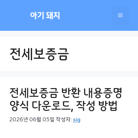
컨
텐
아기 돼지
메
츠
로
건
뉴
너
전세보증금
뛰
기
전세보증금 반환 내용증명
양식 다운로드, 작성 방법
2026년 06월 05일
작성자:
sig