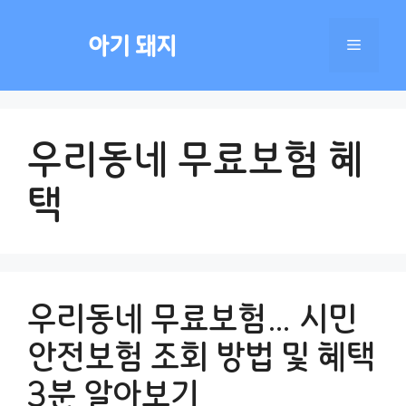
컨
텐
아기 돼지
메
츠
로
건
뉴
너
우리동네 무료보험 혜
뛰
기
택
우리동네 무료보험… 시민
안전보험 조회 방법 및 혜택
3분 알아보기