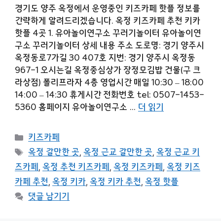
경기도 양주 옥정에서 운영중인 키즈카페 핫플 정보를
간략하게 알려드리겠습니다. 옥정 키즈카페 추천 키카
핫플 4곳 1. 유아놀이연구소 꾸러기놀이터 유아놀이연
구소 꾸러기놀이터 상세 내용 주소 도로명: 경기 양주시
옥정동로7가길 30 407호 지번: 경기 양주시 옥정동
967-1 오시는길 옥정중심상가 장정모김밥 건물(구 크
라상점) 폴리프라자 4층 영업시간 매일 10:30 – 18:00
14:00 – 14:30 휴게시간 전화번호 tel: 0507-1453-
5360 홈페이지 유아놀이연구소 …
더 읽기
카
키즈카페
테
태
옥정 갈만한 곳
,
옥정 근교 갈만한 곳
,
옥정 근교 키
고
그
즈카페
,
옥정 추천 키즈카페
,
옥정 키즈카페
,
옥정 키즈
리
카페 추천
,
옥정 키카
,
옥정 키카 추천
,
옥정 핫플
댓글 남기기