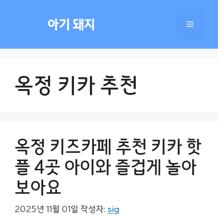
컨
텐
아기 돼지
메
츠
로
건
뉴
너
옥정 키카 추천
뛰
기
옥정 키즈카페 추천 키카 핫
플 4곳 아이와 즐겁게 놀아
보아요
2025년 11월 01일
작성자:
sig