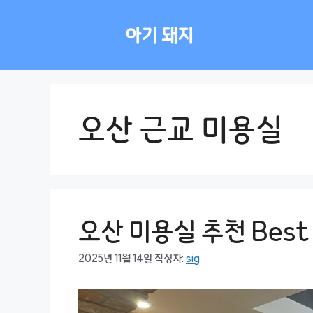
컨
텐
아기 돼지
츠
로
건
너
뛰
오산 근교 미용실
기
오산 미용실 추천 Best
2025년 11월 14일
작성자:
sig