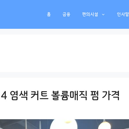
홈
금융
편의시설
인사말
 4 염색 커트 볼륨매직 펌 가격