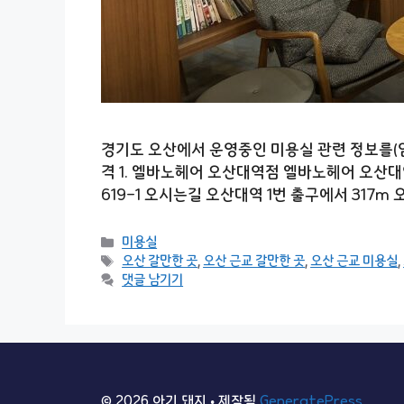
경기도 오산에서 운영중인 미용실 관련 정보를(염색
격 1. 엘바노헤어 오산대역점 엘바노헤어 오산대역
619-1 오시는길 오산대역 1번 출구에서 317
카
미용실
테
태
오산 갈만한 곳
,
오산 근교 갈만한 곳
,
오산 근교 미용실
,
고
그
댓글 남기기
리
© 2026 아기 돼지
• 제작됨
GeneratePress