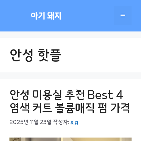
컨
텐
아기 돼지
메
츠
로
건
뉴
너
안성 핫플
뛰
기
안성 미용실 추천 Best 4
염색 커트 볼륨매직 펌 가격
2025년 11월 23일
작성자:
sig