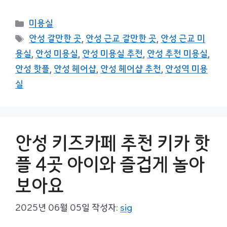
카
미용실
테
태
안성 갈만한 곳
,
안성 근교 갈만한 곳
,
안성 근교 미
고
그
용실
,
안성 미용실
,
안성 미용실 추천
,
안성 추천 미용실
,
리
안성 핫플
,
안성 헤어샵
,
안성 헤어샵 추천
,
안성역 미용
실
안성 키즈카페 추천 키카 핫
플 4곳 아이와 즐겁게 놀아
보아요
2025년 06월 05일
작성자:
sig