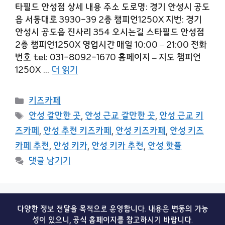
타필드 안성점 상세 내용 주소 도로명: 경기 안성시 공도
읍 서동대로 3930-39 2층 챔피언1250X 지번: 경기
안성시 공도읍 진사리 354 오시는길 스타필드 안성점
2층 챔피언1250X 영업시간 매일 10:00 – 21:00 전화
번호 tel: 031-8092-1670 홈페이지 – 지도 챔피언
1250X …
더 읽기
카
키즈카페
테
태
안성 갈만한 곳
,
안성 근교 갈만한 곳
,
안성 근교 키
고
그
즈카페
,
안성 추천 키즈카페
,
안성 키즈카페
,
안성 키즈
리
카페 추천
,
안성 키카
,
안성 키카 추천
,
안성 핫플
댓글 남기기
다양한 정보 전달을 목적으로 운영합니다. 내용은 변동의 가능
성이 있으니, 공식 홈페이지를 참고하시기 바랍니다.