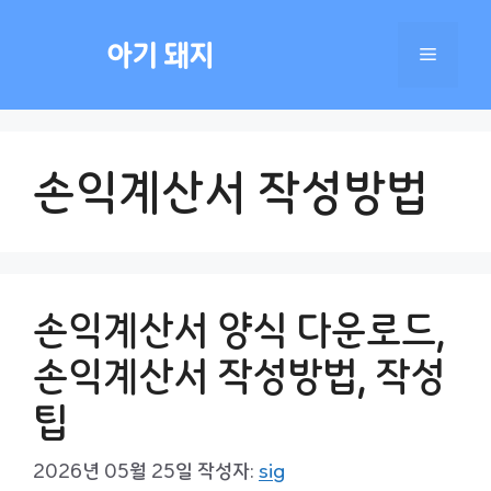
컨
텐
아기 돼지
메
츠
로
건
뉴
너
손익계산서 작성방법
뛰
기
손익계산서 양식 다운로드,
손익계산서 작성방법, 작성
팁
2026년 05월 25일
작성자:
sig