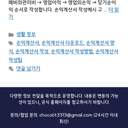
매비와관리비 → 영업이익 → 영업외손익 → 당기순이
익 순서로 작성합니다. 손익계산서 작성예시 구 …
더 읽
기
카
생활 정보
테
태
손익계산서
,
손익계산서 다운로드
,
손익계산서 양
고
그
식
,
손익계산서 작성
,
손익계산서 작성방법
,
손익계산서
리
작성팁
댓글 남기기
다양한 정보 전달을 목적으로 운영합니다. 내용은 변동의 가능
성이 있으니, 공식 홈페이지를 참고하시기 바랍니다.
문의/협업 문의: chocolit3313@gmail.com (24시간 이내
회신)