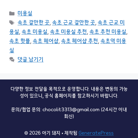
카
미용실
테
태
속초 갈만한 곳
,
속초 근교 갈만한 곳
,
속초 근교 미
고
그
용실
,
속초 미용실
,
속초 미용실 추천
,
속초 추천 미용실
,
리
속초 핫플
,
속초 헤어샵
,
속초 헤어샵 추천
,
속초역 미용
실
댓글 남기기
다양한 정보 전달을 목적으로 운영합니다. 내용은 변동의 가능
성이 있으니, 공식 홈페이지를 참고하시기 바랍니다.
문의/협업 문의: chocolit3313@gmail.com (24시간 이내
회신)
© 2026 아기 돼지
• 제작됨
GeneratePress