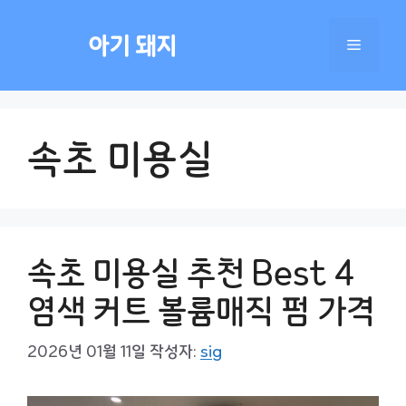
컨
텐
아기 돼지
메
츠
로
건
뉴
너
속초 미용실
뛰
기
속초 미용실 추천 Best 4
염색 커트 볼륨매직 펌 가격
2026년 01월 11일
작성자:
sig