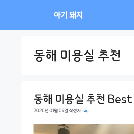
컨
텐
아기 돼지
츠
로
건
너
뛰
동해 미용실 추천
기
동해 미용실 추천 Best
2026년 01월 06일
작성자:
sig