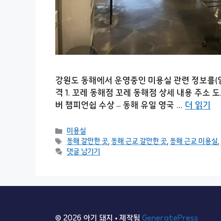
강원도 동해에서 운영중인 미용실 관련 정보를(염색
격 1. 꼬레 동해점 꼬레 동해점 상세 내용 주소 도
버 챔피언쉽 수상 – 동해 유일 영국 …
더 읽기
카
미용실
테
태
동해 갈만한 곳
,
동해 근교 갈만한 곳
,
동해 근교 미용실
,
고
그
댓글 남기기
리
© 2026 아기 돼지
• 제작됨
GeneratePress