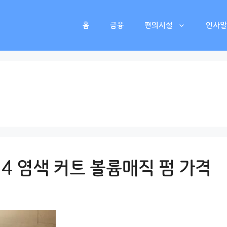
홈
금융
편의시설
인사말
 4 염색 커트 볼륨매직 펌 가격